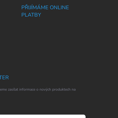
PŘIJÍMÁME ONLINE
PLATBY
TER
eme zasílat informace o nových produktech na