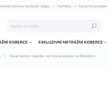
mienky ochrany osobných údajov
Kontakty
Kamenná predajňa
Hledat
ÁŽNÍ KOBERCE
EXKLUZIVNÍ METRÁŽNÍ KOBERCE
e
Royal Keshan meander red vlnený koberec od 80x160cm
ení
ZNAČKA:
MERINOS
od
3 725,79 Kč
ZDARMA
Měrná
ZVOLTE VARIANTU
cena:
VARIANTA