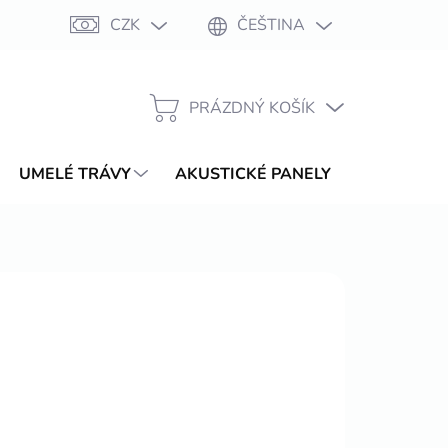
CZK
ČEŠTINA
Moje objednávka
PRÁZDNÝ KOŠÍK
NÁKUPNÍ
KOŠÍK
UMELÉ TRÁVY
AKUSTICKÉ PANELY
WPC TER
/ ks