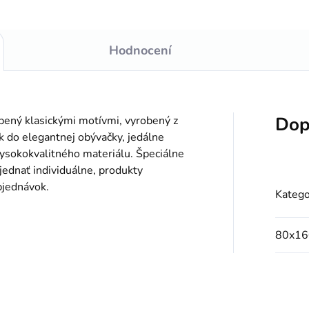
Hodnocení
Dop
obený klasickými motívmi, vyrobený z
 do elegantnej obývačky, jedálne
vysokokvalitného materiálu. Špeciálne
jednať individuálne, produkty
bjednávok.
Katego
80x16