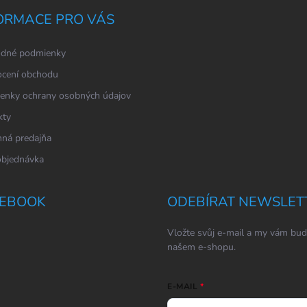
ORMACE PRO VÁS
dné podmienky
cení obchodu
enky ochrany osobných údajov
kty
ná predajňa
objednávka
EBOOK
ODEBÍRAT NEWSLET
Vložte svůj e-mail a my vám bud
našem e-shopu.
E-MAIL