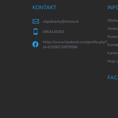
a
KONTAKT
INF
t
í
Obcho
objednavky
@
inteza.sk
Hodno
0904144303
Podmi
https://www.facebook.com/profile.php?
Konta
id=61558720978596
Kamen
Moje 
FAC