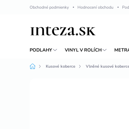
Přejít
Obchodné podmienky
Hodnocení obchodu
Pod
na
obsah
PODLAHY
VINYL V ROLÍCH
METR
Domů
Kusové koberce
Vlněné kusové koberc
Neohodnoceno
Podrobnosti hodnoc