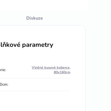
Diskuze
lňkové parametry
Vlněné kusové koberce
,
rie
:
80x160cm
0cm
: