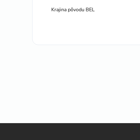
Krajina pôvodu BEL
Z
á
p