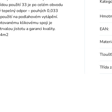
Katego
ídou použití 33 je po celém obvodu
ý tepelný odpor – pouhých 0,033
Hmotn
 použití na podlahovém vytápění.
entovanému klikovému spoji je
rvalou jistotu a garanci kvality.
EAN
:
24m2
Materi
Tloušť
Třída 