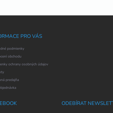
ORMACE PRO VÁS
dné podmienky
cení obchodu
enky ochrany osobných údajov
kty
ná predajňa
objednávka
EBOOK
ODEBÍRAT NEWSLET