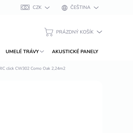
CZK
ČEŠTINA
Moje objednávka
PRÁZDNÝ KOŠÍK
NÁKUPNÍ
KOŠÍK
UMELÉ TRÁVY
AKUSTICKÉ PANELY
WPC TER
C click CW302 Como Oak 2,24m2
 463,74 Kč
/ balení
ŽDNE