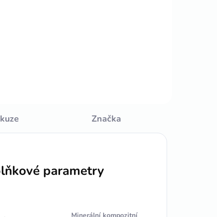
Do košíku
6cm/2,2m vodoodolné
skuze
Značka
lňkové parametry
Minerální kompozitní