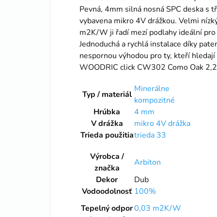
Pevná, 4mm silná nosná SPC deska s tř
vybavena mikro 4V drážkou. Velmi nízk
m2K/W ji řadí mezí podlahy ideální pro
Jednoduchá a rychlá instalace díky pat
nespornou výhodou pro ty, kteří hledají t
WOODRIC click CW302 Como Oak 2,
Minerálne
Typ / materiál
kompozitné
Hrúbka
4 mm
V drážka
mikro 4V drážka
Trieda použitia
trieda 33
Výrobca /
Arbiton
značka
Dekor
Dub
Vodoodolnosť
100%
Tepelný odpor
0,03 m2K/W