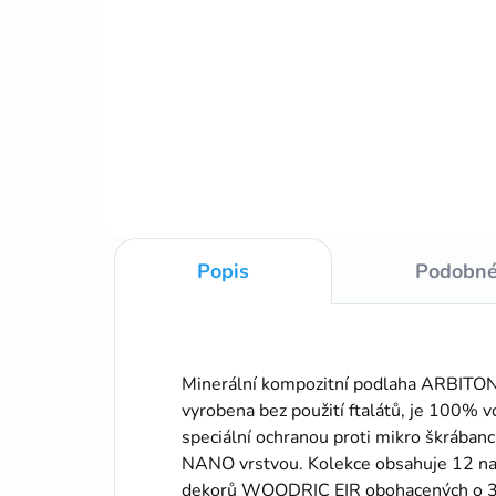
Ilus
cena:
vytm
Do košíku
Podložka kombinovaná s
paroizolačnou fóliou
Popis
Podobné
Minerální kompozitní podlaha ARBITO
vyrobena bez použití ftalátů, je 100%
speciální ochranou proti mikro škr
NANO vrstvou. Kolekce obsahuje 12 
dekorů WOODRIC EIR obohacených o 3D