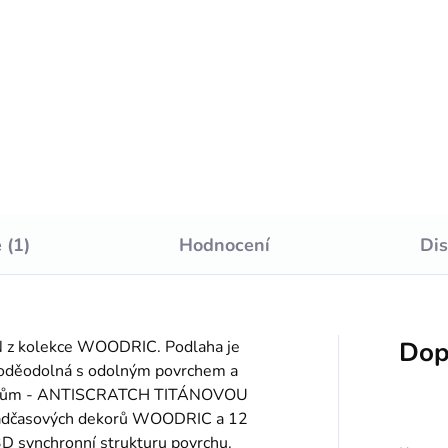
tračné foto. v 8 farbách, na
cena:
elenie dilatačných škár.
Do košíku
 (1)
Hodnocení
Di
Dop
N z kolekce WOODRIC. Podlaha je
 voděodolná s odolným povrchem a
ábancům - ANTISCRATCH TITÁNOVOU
nadčasových dekorů WOODRIC a 12
 synchronní strukturu povrchu.