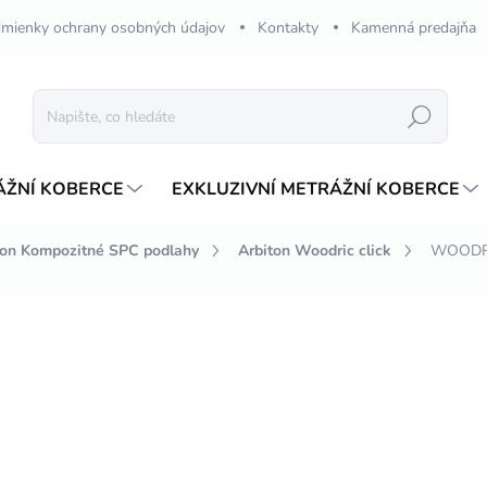
mienky ochrany osobných údajov
Kontakty
Kamenná predajňa
Hledat
ÁŽNÍ KOBERCE
EXKLUZIVNÍ METRÁŽNÍ KOBERCE
ton Kompozitné SPC podlahy
Arbiton Woodric click
WOODRI
ení
ZNAČKA:
ARBITON
1 637,32 Kč
1
Měrná
653,46 Kč / 1 m2
cena:
NA OBJEDNÁVKU 2-4 TÝ