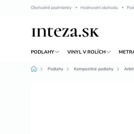
Přejít
Obchodné podmienky
Hodnocení obchodu
Pod
na
obsah
PODLAHY
VINYL V ROLÍCH
METR
Domů
Podlahy
Kompozitné podlahy
Arbi
Neohodnoceno
Podrobnosti hodnoc
NOVINKA
VÍCE ZA MÉNĚ