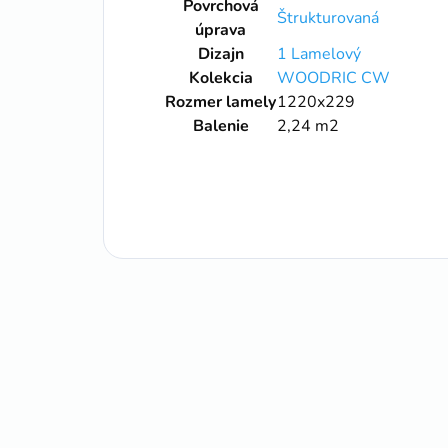
Povrchová
Štrukturovaná
úprava
Dizajn
1 Lamelový
Kolekcia
WOODRIC CW
Rozmer lamely
1220x229
Balenie
2,24 m2