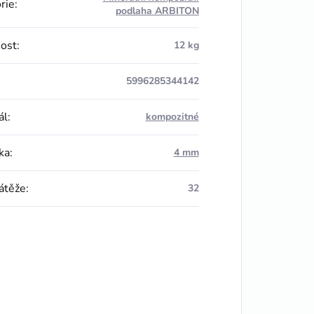
rie
:
podlaha ARBITON
ost
:
12 kg
5996285344142
ál
:
kompozitné
ka
:
4 mm
zátěže
:
32