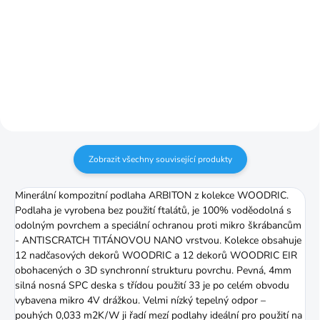
Do košíku
Podložka kombinovaná s
paroizolačnou fóliou
Zobrazit všechny související produkty
Minerální kompozitní podlaha ARBITON z kolekce WOODRIC.
Podlaha je vyrobena bez použití ftalátů, je 100% voděodolná s
odolným povrchem a speciální ochranou proti mikro škrábancům
- ANTISCRATCH TITÁNOVOU NANO vrstvou. Kolekce obsahuje
12 nadčasových dekorů WOODRIC a 12 dekorů WOODRIC EIR
obohacených o 3D synchronní strukturu povrchu. Pevná, 4mm
silná nosná SPC deska s třídou použití 33 je po celém obvodu
vybavena mikro 4V drážkou. Velmi nízký tepelný odpor –
pouhých 0,033 m2K/W ji řadí mezí podlahy ideální pro použití na