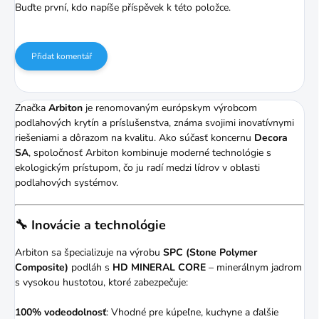
Buďte první, kdo napíše příspěvek k této položce.
Přidat komentář
Značka
Arbiton
je renomovaným európskym výrobcom
podlahových krytín a príslušenstva, známa svojimi inovatívnymi
riešeniami a dôrazom na kvalitu.
Ako súčasť koncernu
Decora
SA
, spoločnosť Arbiton kombinuje moderné technológie s
ekologickým prístupom, čo ju radí medzi lídrov v oblasti
podlahových systémov.
🔧 Inovácie a technológie
Arbiton sa špecializuje na výrobu
SPC (Stone Polymer
Composite)
podláh s
HD MINERAL CORE
– minerálnym jadrom
s vysokou hustotou, ktoré zabezpečuje:
100% vodeodolnosť
:
Vhodné pre kúpeľne, kuchyne a ďalšie