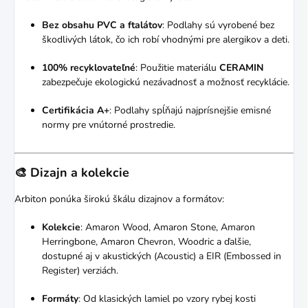
Bez obsahu PVC a ftalátov
:
Podlahy sú vyrobené bez
škodlivých látok, čo ich robí vhodnými pre alergikov a deti.
100% recyklovateľné
:
Použitie materiálu
CERAMIN
zabezpečuje ekologickú nezávadnosť a možnosť recyklácie.
Certifikácia A+
:
Podlahy spĺňajú najprísnejšie emisné
normy pre vnútorné prostredie.
🎨 Dizajn a kolekcie
Arbiton ponúka širokú škálu dizajnov a formátov:
Kolekcie
:
Amaron Wood, Amaron Stone, Amaron
Herringbone, Amaron Chevron, Woodric a ďalšie,
dostupné aj v akustických (Acoustic) a EIR (Embossed in
Register) verziách.
Formáty
:
Od klasických lamiel po vzory rybej kosti