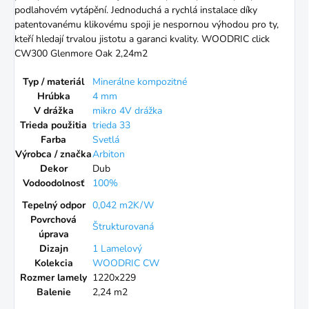
podlahovém vytápění. Jednoduchá a rychlá instalace díky
patentovanému klikovému spoji je nespornou výhodou pro ty,
kteří hledají trvalou jistotu a garanci kvality. WOODRIC click
CW300 Glenmore Oak 2,24m2
Typ / materiál
Minerálne kompozitné
Hrúbka
4 mm
V drážka
mikro 4V drážka
Trieda použitia
trieda 33
Farba
Svetlá
Výrobca / značka
Arbiton
Dekor
Dub
Vodoodolnosť
100%
Tepelný odpor
0,042 m2K/W
Povrchová
Štrukturovaná
úprava
Dizajn
1 Lamelový
Kolekcia
WOODRIC CW
Rozmer lamely
1220x229
Balenie
2,24 m2