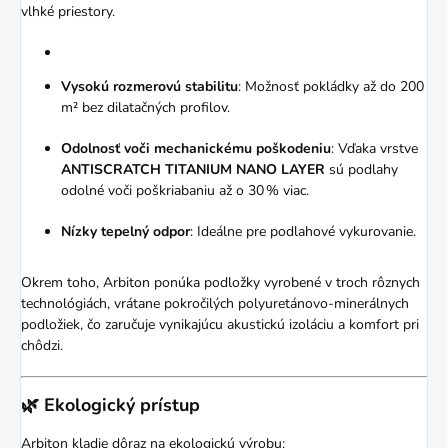
vlhké priestory.
Vysokú rozmerovú stabilitu
:
Možnosť pokládky až do 200
m² bez dilatačných profilov.
Odolnosť voči mechanickému poškodeniu
:
Vďaka vrstve
ANTISCRATCH TITANIUM NANO LAYER
sú podlahy
odolné voči poškriabaniu až o 30 % viac.
Nízky tepelný odpor
:
Ideálne pre podlahové vykurovanie.
Okrem toho, Arbiton ponúka podložky vyrobené v troch rôznych
technológiách, vrátane pokročilých polyuretánovo-minerálnych
podložiek, čo zaručuje vynikajúcu akustickú izoláciu a komfort pri
chôdzi.
🌿 Ekologický prístup
Arbiton kladie dôraz na ekologickú výrobu: