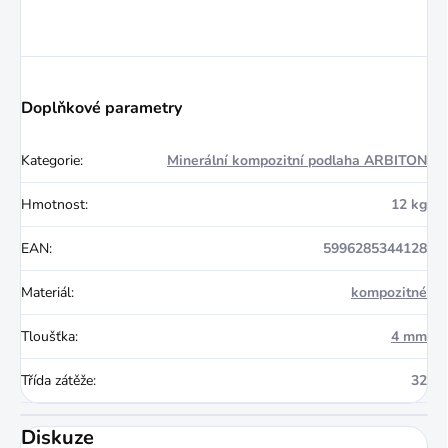
Doplňkové parametry
Kategorie
:
Minerální kompozitní podlaha ARBITON
Hmotnost
:
12 kg
EAN
:
5996285344128
Materiál
:
kompozitné
Tloušťka
:
4 mm
Třída zátěže
:
32
Diskuze