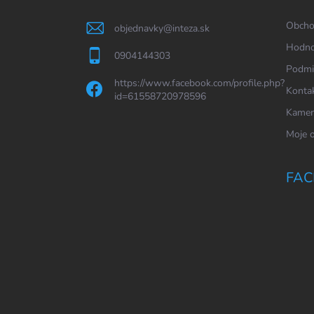
t
í
Obcho
objednavky
@
inteza.sk
Hodno
0904144303
Podmi
https://www.facebook.com/profile.php?
Konta
id=61558720978596
Kamen
Moje 
FAC