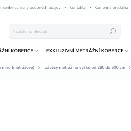
mienky ochrany osobných údajov
Kontakty
Kamenná predajňa
Hledat
ÁŽNÍ KOBERCE
EXKLUZIVNÍ METRÁŽNÍ KOBERCE
a míru (metrážové)
závěsy metráž na výšku od 280 do 300 cm
ení
750,64 Kč
/ bm
Měrná
SKLADOM
cena:
?
RIASIACA PÁSKA