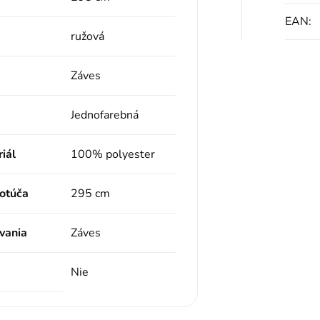
EAN
:
ružová
Záves
Jednofarebná
iál
100% polyester
kotúča
295 cm
vania
Záves
Nie