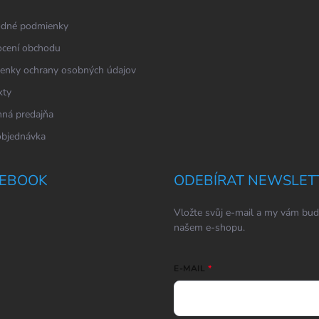
dné podmienky
cení obchodu
enky ochrany osobných údajov
kty
ná predajňa
objednávka
EBOOK
ODEBÍRAT NEWSLET
Vložte svůj e-mail a my vám bud
našem e-shopu.
E-MAIL