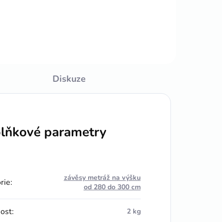
Diskuze
lňkové parametry
závěsy metráž na výšku
rie
:
od 280 do 300 cm
ost
:
2 kg