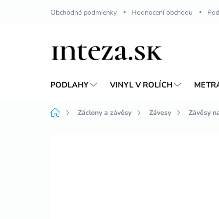
Přejít
Obchodné podmienky
Hodnocení obchodu
Pod
na
obsah
PODLAHY
VINYL V ROLÍCH
METR
Domů
Záclony a závěsy
Závesy
Závěsy n
Neohodnoceno
Podrobnosti hodnoc
EXCLUSIVE