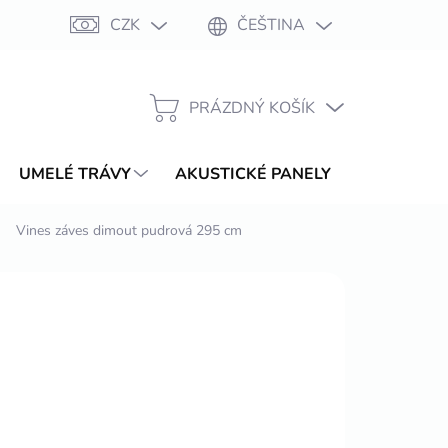
CZK
ČEŠTINA
Moje objednávka
PRÁZDNÝ KOŠÍK
NÁKUPNÍ
KOŠÍK
UMELÉ TRÁVY
AKUSTICKÉ PANELY
WPC TER
Vines záves dimout pudrová 295 cm