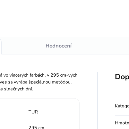
s.
Hodnocení
Dop
á vo viacerých farbách, v 295 cm-vých
áves sa vyrába špeciálnou metódou,
s slnečných dní.
Katego
TUR
Hmotn
295 cm