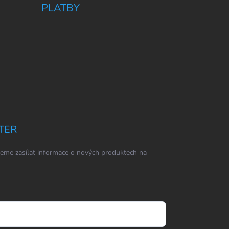
PLATBY
TER
eme zasílat informace o nových produktech na