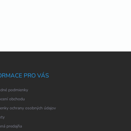
ORMACE PRO VÁS
dné podmienky
cení obchodu
enky ochrany osobných údajov
kty
ná predajňa