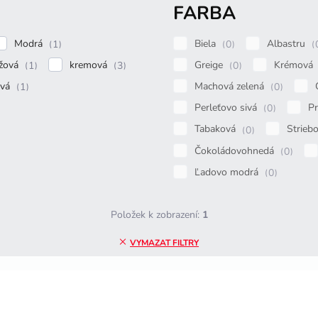
FARBA
Modrá
Biela
Albastru
1
0
žová
kremová
Greige
Krémová
1
3
0
ová
Machová zelená
1
0
Perleťovo sivá
P
0
Tabaková
Strieb
0
Čokoládovohnedá
0
Ľadovo modrá
0
Položek k zobrazení:
1
VYMAZAT FILTRY