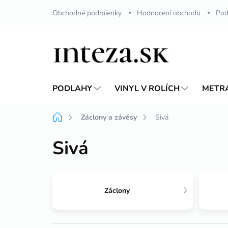
Přejít
Obchodné podmienky
Hodnocení obchodu
Pod
na
obsah
PODLAHY
VINYL V ROLÍCH
METR
Domů
Záclony a závěsy
Sivá
Sivá
Záclony