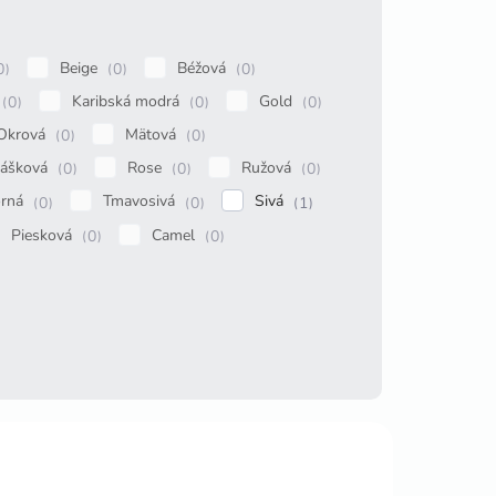
Beige
Béžová
0
0
0
Karibská modrá
Gold
0
0
0
Okrová
Mätová
0
0
rášková
Rose
Ružová
0
0
0
orná
Tmavosivá
Sivá
0
0
1
Piesková
Camel
0
0