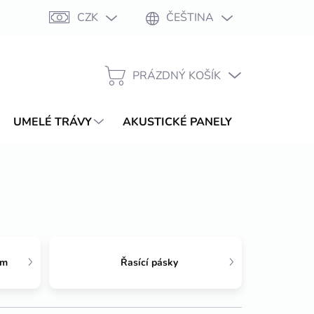
CZK
ČEŠTINA
Moje objednávka
PRÁZDNÝ KOŠÍK
NÁKUPNÍ
KOŠÍK
UMELÉ TRÁVY
AKUSTICKÉ PANELY
WPC TER
ům
Řasící pásky