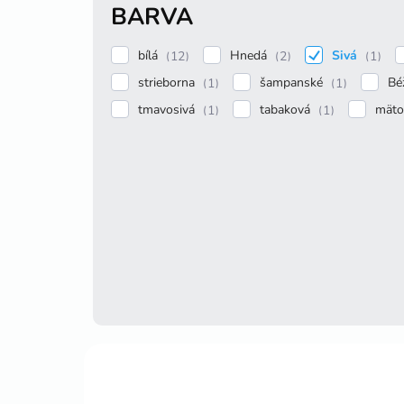
BARVA
bílá
Hnedá
Sivá
12
2
1
strieborna
šampanské
Bé
1
1
tmavosivá
tabaková
mät
1
1
V
ý
SKRÁTENIE ZDARMA
p