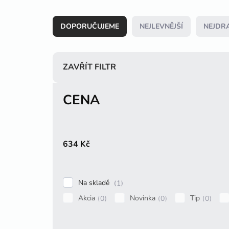
Ř
a
DOPORUČUJEME
NEJLEVNĚJŠÍ
NEJDRA
z
e
n
í
ZAVŘÍT FILTR
p
r
CENA
o
d
u
k
t
634
Kč
ů
Na skladě
1
Akcia
Novinka
Tip
0
0
0