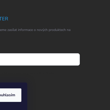
TER
eme zasílat informace o nových produktech na
dmienkami ochrany osobných údajov
ouhlasím