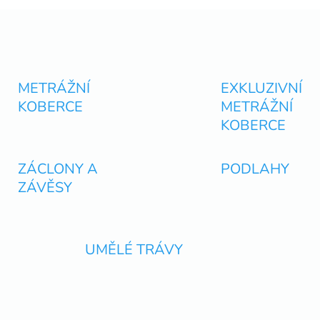
O
v
l
á
d
METRÁŽNÍ
EXKLUZIVNÍ
a
KOBERCE
METRÁŽNÍ
c
í
KOBERCE
p
r
v
ZÁCLONY A
PODLAHY
k
ZÁVĚSY
y
v
ý
p
i
É
UMĚLÉ TRÁVY
s
u