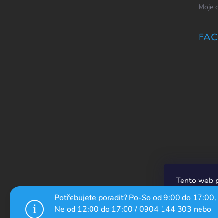
Moje 
FAC
Tento web p
prechádzaní
Potřebujete poradit? Po-So od 9:00 do 17:00,
ich používan
Ne od 12:00 do 17:00 / 0904 144 303 nebo