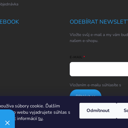
objednávka
EBOOK
ODEBÍRAT NEWSLET
Vložte svůj e-mail a my vám bud
našem e-shopu.
E-MAIL
Vložením e-mailu súhlasíte s
po
Přihlásit se
oužíva súbory cookie. Ďalším
Odmítnout
S
m tohto webu vyjadrujete súhlas s
Hodnotenie obchodu
ím. Viac informácií
tu
.