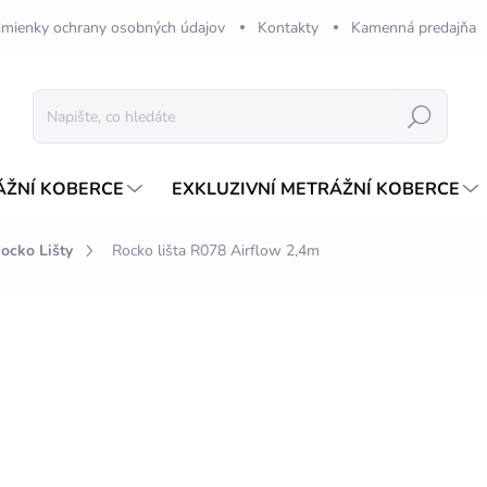
mienky ochrany osobných údajov
Kontakty
Kamenná predajňa
Hledat
ÁŽNÍ KOBERCE
EXKLUZIVNÍ METRÁŽNÍ KOBERCE
ocko Lišty
Rocko lišta R078 Airflow 2,4m
ení
ZNAČKA:
KRONOSPAN
255,50 Kč
/ ks
Měrná
106,46 Kč / 1 m
cena:
SKLADOM
MŮŽEME DORUČIT DO:
13.08