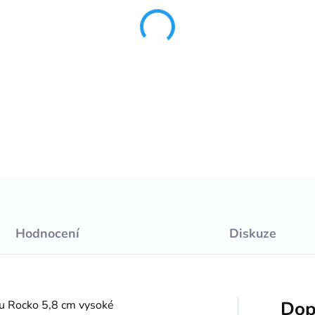
−
+
DETAILNÍ INFORMACE
Hodnocení
Diskuze
Dop
pu Rocko 5,8 cm vysoké