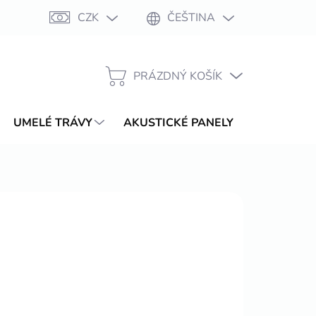
CZK
ČEŠTINA
Moje objednávka
PRÁZDNÝ KOŠÍK
NÁKUPNÍ
KOŠÍK
UMELÉ TRÁVY
AKUSTICKÉ PANELY
WPC TER
.2026
MOŽNOSTI DORUČENÍ