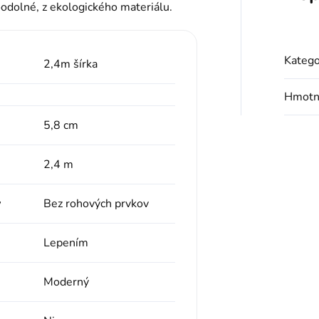
oodolné, z ekologického materiálu.
Katego
2,4m šírka
Hmotn
5,8 cm
2,4 m
v
Bez rohových prvkov
Lepením
Moderný