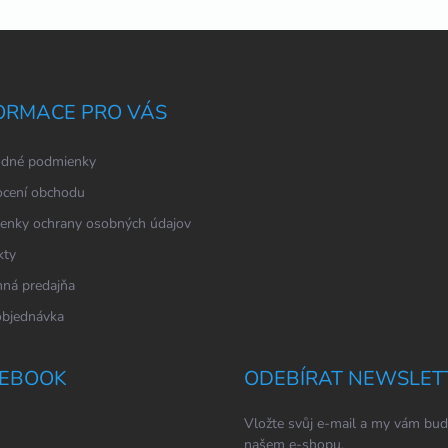
ORMACE PRO VÁS
dné podmienky
cení obchodu
enky ochrany osobných údajov
kty
ná predajňa
objednávka
EBOOK
ODEBÍRAT NEWSLET
Vložte svůj e-mail a my vám bud
našem e-shopu.