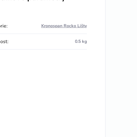
rie
:
Kronospan Rocko Lišty
ost
:
0.5 kg