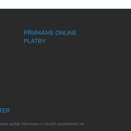
PŘIJÍMÁME ONLINE
PLATBY
TER
eme zasílat informace o nových produktech na