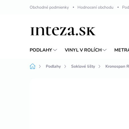
Přejít
Obchodné podmienky
Hodnocení obchodu
Pod
na
obsah
PODLAHY
VINYL V ROLÍCH
METR
Domů
Podlahy
Soklové lišty
Kronospan R
Neohodnoceno
Podrobnosti hodnoc