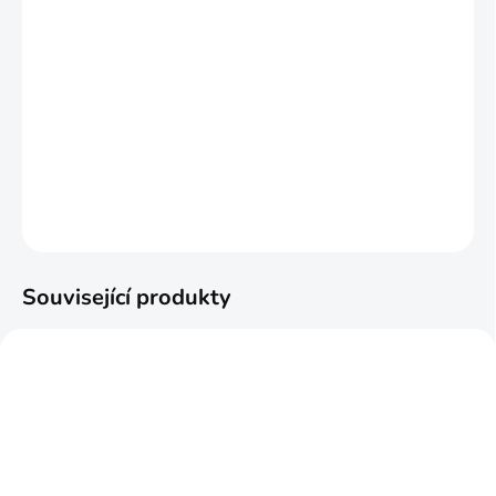
MŮŽEME DORUČIT DO:
ZVOLTE VARIANTU
MOŽNOSTI DORUČENÍ
−
+
Přidat do košíku
DETAILNÍ INFORMACE
ZEPTAT SE
HLÍDAT
Související produkty
ZDARMA
ZDARM