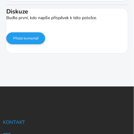
Diskuze
Buďte první, kdo napíše příspěvek k této položce.
Přidat komentář
Z
á
p
a
t
í
KONTAKT