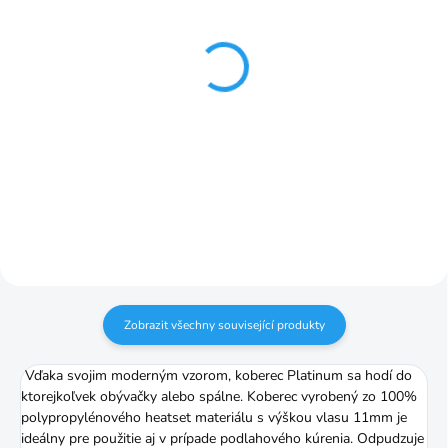
SKLADOM
SKLADOM
Platinum blue flower
Platinum canyon
koberec od 80x150cm
koberec od 80x150cm
blue
grey
1 862,77 Kč
1 862,77 Kč
od
od
Detail
Detail
Zobrazit všechny související produkty
Vďaka svojim moderným vzorom, koberec Platinum sa hodí do
ktorejkoľvek obývačky alebo spálne. Koberec vyrobený zo 100%
polypropylénového heatset materiálu s výškou vlasu 11mm je
ideálny pre použitie aj v prípade podlahového kúrenia. Odpudzuje