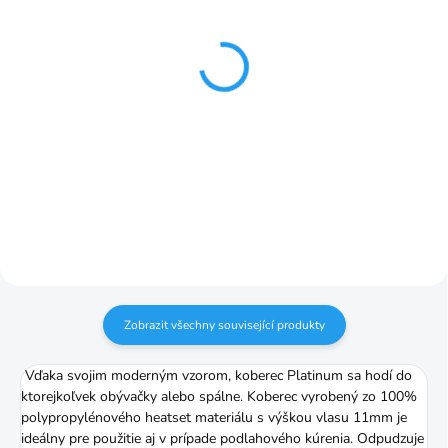
SKLADOM
SKLADOM
Platinum flower beige
Platinum pink flower
od 80x150cm
koberec od 80x150cm
pink
1 863,93 Kč
od
1 863,93 Kč
od
Detail
Detail
Zobrazit všechny související produkty
Vďaka svojim moderným vzorom, koberec Platinum sa hodí do
ktorejkoľvek obývačky alebo spálne. Koberec vyrobený zo 100%
polypropylénového heatset materiálu s výškou vlasu 11mm je
ideálny pre použitie aj v prípade podlahového kúrenia. Odpudzuje