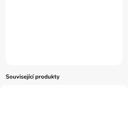
MŮŽEME DORUČIT DO:
ZVOLTE VARIANTU
MOŽNOSTI DORUČENÍ
−
+
Přidat do košíku
DETAILNÍ INFORMACE
ZEPTAT SE
HLÍDAT
Související produkty
ZDARMA
ZDARM