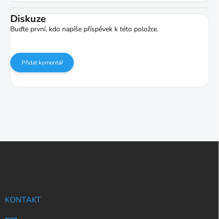
Diskuze
Buďte první, kdo napíše příspěvek k této položce.
Přidat komentář
Z
á
p
a
t
í
KONTAKT