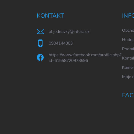
á
p
a
KONTAKT
INF
t
í
Obcho
objednavky
@
inteza.sk
Hodno
0904144303
Podmi
https://www.facebook.com/profile.php?
Konta
id=61558720978596
Kamen
Moje 
FAC