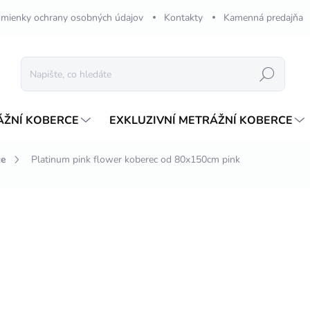
mienky ochrany osobných údajov
Kontakty
Kamenná predajňa
Hledat
ÁŽNÍ KOBERCE
EXKLUZIVNÍ METRÁŽNÍ KOBERCE
ce
Platinum pink flower koberec od 80x150cm pink
ení
ZNAČKA:
MERINOS
od
1 867,85 Kč
ZDARMA
Měrná
ZVOLTE VARIANTU
cena:
VARIANTA