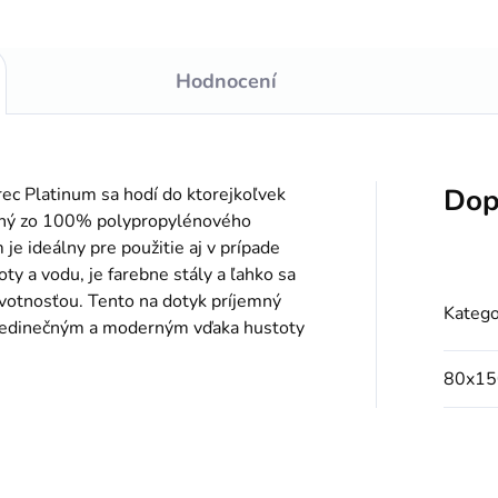
Hodnocení
Dop
c Platinum sa hodí do ktorejkoľvek
ený zo 100% polypropylénového
e ideálny pre použitie aj v prípade
y a vodu, je farebne stály a ľahko sa
životnosťou. Tento na dotyk príjemný
Katego
jedinečným a moderným vďaka hustoty
80x15