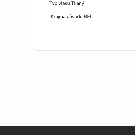
Typ vlasu Tkaný
Krajina pôvodu BEL
Z