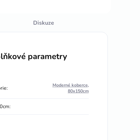
Diskuze
lňkové parametry
Moderné koberce
,
rie
:
80x150cm
0cm
: