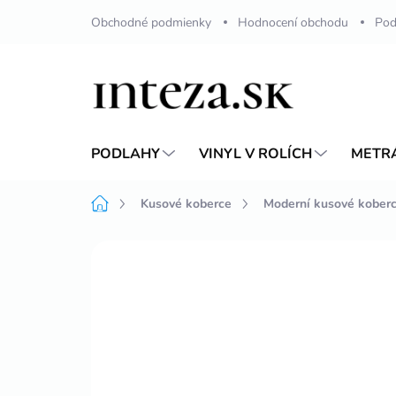
Přejít
Obchodné podmienky
Hodnocení obchodu
Pod
na
obsah
PODLAHY
VINYL V ROLÍCH
METR
Domů
Kusové koberce
Moderní kusové kober
Neohodnoceno
Podrobnosti hodnoc