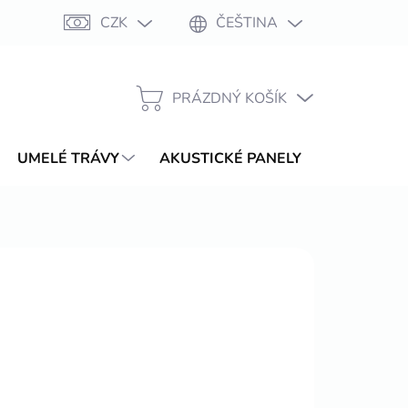
CZK
ČEŠTINA
Moje objednávka
PRÁZDNÝ KOŠÍK
NÁKUPNÍ
KOŠÍK
UMELÉ TRÁVY
AKUSTICKÉ PANELY
WPC TER
/ ks