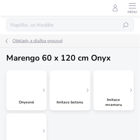
Přejít
na
obsah
Hledat
Obklady a dlažba gresové
Marengo 60 x 120 cm Onyx
Imitace
Onyxová
Imitace betonu
mramoru