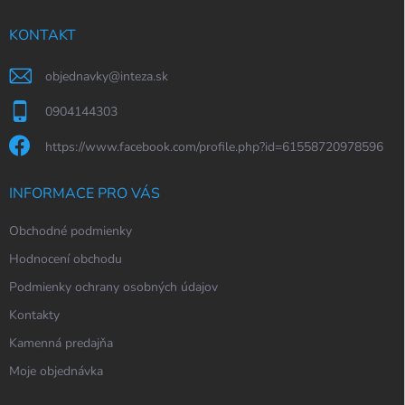
t
í
KONTAKT
objednavky
@
inteza.sk
0904144303
https://www.facebook.com/profile.php?id=61558720978596
INFORMACE PRO VÁS
Obchodné podmienky
Hodnocení obchodu
Podmienky ochrany osobných údajov
Kontakty
Kamenná predajňa
Moje objednávka