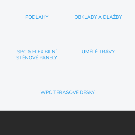
PODLAHY
OBKLADY A DLAŽBY
SPC & FLEXIBILNÍ
UMĚLÉ TRÁVY
STĚNOVÉ PANELY
WPC TERASOVÉ DESKY
Z
á
p
a