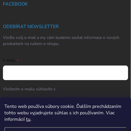
FACEBOOK
ODEBÍRAT NEWSLETTER
Vložte svůj e-mail a my vám budeme zasílat informace o nových
produktech na našem e-shopu.
E-MAIL
Vložením e-mailu súhlasíte s
podmienkami ochrany osobných
údajov
Tento web používa súbory cookie. Ďalším prechádzaním
Přihlásit se
tohto webu vyjadrujete súhlas s ich používaním. Viac
informácií
tu
.
Hodnotenie obchodu