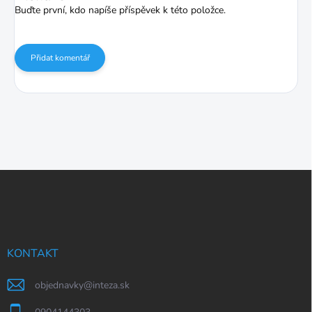
Buďte první, kdo napíše příspěvek k této položce.
Přidat komentář
Z
á
p
a
t
í
KONTAKT
objednavky
@
inteza.sk