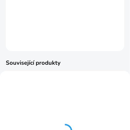
−
+
Přidat do košíku
Ilustračné foto.
DETAILNÍ INFORMACE
ZEPTAT SE
HLÍDAT
Související produkty
SKLADOM