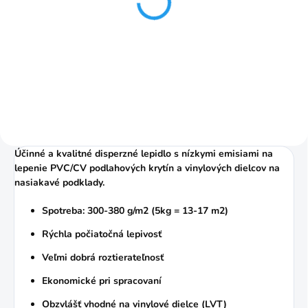
Špachtľa na lepidlo A2
18cm
83,70 Kč
Do košíku
Účinné a kvalitné disperzné lepidlo s nízkymi emisiami na
lepenie PVC/CV podlahových krytín a vinylových dielcov na
nasiakavé podklady.
Spotreba: 300-380 g/m2 (5kg = 13-17 m2)
Rýchla počiatočná lepivosť
Veľmi dobrá roztierateľnosť
Ekonomické pri spracovaní
Obzvlášť vhodné na vinylové dielce (LVT)