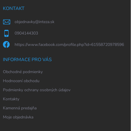
t
í
KONTAKT
objednavky
@
inteza.sk
0904144303
https://www.facebook.com/profile.php?id=61558720978596
INFORMACE PRO VÁS
Obchodné podmienky
Hodnocení obchodu
Podmienky ochrany osobných údajov
Kontakty
Kamenná predajňa
Moje objednávka