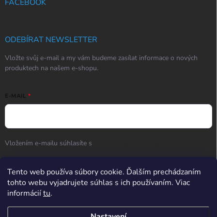
FACEBOOK
ODEBÍRAT NEWSLETTER
Vložte svůj e-mail a my vám budeme zasílat informace o nových
produktech na našem e-shopu.
E-MAIL
Vložením e-mailu súhlasíte s
podmienkami ochrany osobných
údajov
Přihlásit se
Tento web používa súbory cookie. Ďalším prechádzaním
tohto webu vyjadrujete súhlas s ich používaním. Viac
informácií
tu
.
Hodnotenie obchodu
Nastavení