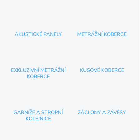
v
l
á
d
a
c
AKUSTICKÉ PANELY
METRÁŽNÍ KOBERCE
í
p
r
v
k
y
EXKLUZIVNÍ METRÁŽNÍ
KUSOVÉ KOBERCE
v
KOBERCE
ý
p
i
s
u
GARNÍŽE A STROPNÍ
ZÁCLONY A ZÁVĚSY
KOLEJNICE