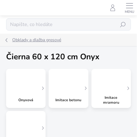
Přejít
na
obsah
Hledat
Obklady a dlažba gresové
Čierna 60 x 120 cm Onyx
Imitace
Onyxová
Imitace betonu
mramoru