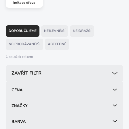
Imitace dřeva
Ř
a
DOPORUČUJEME
NEJLEVNĚJŠÍ
NEJDRAŽŠÍ
z
e
NEJPRODÁVANĚJŠÍ
ABECEDNĚ
n
í
1
položek celkem
p
r
ZAVŘÍT FILTR
o
d
u
CENA
k
t
ů
ZNAČKY
BARVA