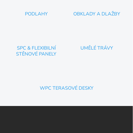
PODLAHY
OBKLADY A DLAŽBY
SPC & FLEXIBILNÍ
UMĚLÉ TRÁVY
STĚNOVÉ PANELY
WPC TERASOVÉ DESKY
Z
á
p
a