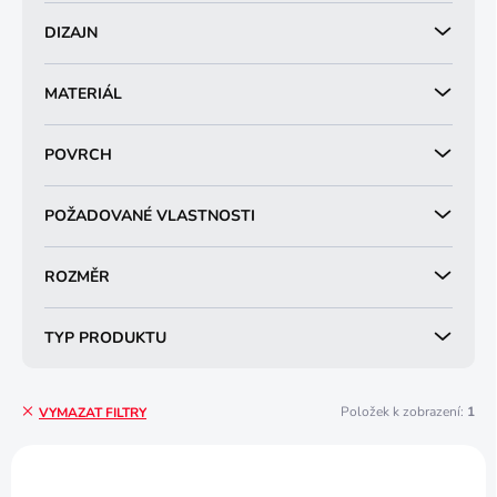
DIZAJN
MATERIÁL
POVRCH
POŽADOVANÉ VLASTNOSTI
ROZMĚR
TYP PRODUKTU
Položek k zobrazení:
1
VYMAZAT FILTRY
V
ý
NOVINKA