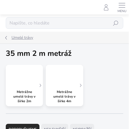
Přejít
na
obsah
Hledat
Umelé trávy
35 mm 2 m metráž
Metrážne
Metrážne
umelé trávy v
umelé trávy v
šírke 2m
šírke 4m
Ř
a