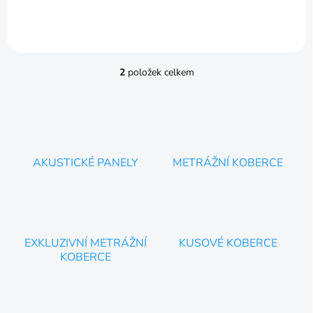
2
položek celkem
O
v
l
á
d
a
c
AKUSTICKÉ PANELY
METRÁŽNÍ KOBERCE
í
p
r
v
k
y
EXKLUZIVNÍ METRÁŽNÍ
KUSOVÉ KOBERCE
v
KOBERCE
ý
p
i
s