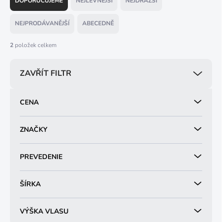
DOPORUČUJEME
NEJLEVNĚJŠÍ
NEJDRAŽŠÍ
z
e
NEJPRODÁVANĚJŠÍ
ABECEDNĚ
n
í
2
položek celkem
p
r
ZAVŘÍT FILTR
o
d
u
CENA
k
t
ů
ZNAČKY
PREVEDENIE
ŠÍRKA
VÝŠKA VLASU