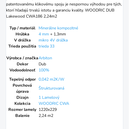
patentovanému klikovému spoju je nespornou výhodou pre tých,
ktorí hľadajú trvalú istotu a garanciu kvality. WOODRIC DUB
Lakewood CWA186 2,24m2
Typ / materiál
Minerálne kompozitné
Hrúbka
4 mm
+ 1,3mm
V drážka
mikro 4V drážka
Trieda použitia
trieda 33
Výrobca / značka
Arbiton
Dekor
Dub
Vodoodolnosť
100%
Tepelný odpor
0,042 m2K/W
Povrchová
Štrukturovaná
úprava
Dizajn
1 Lamelový
Kolekcia
WOODRIC CWA
Rozmer lamely
1220x229
Balenie
2,24 m2