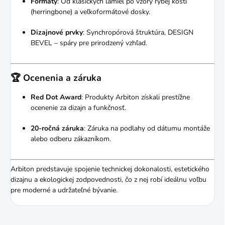
Formáty
:
Od klasických lamiel po vzory rybej kosti
(herringbone) a veľkoformátové dosky.
Dizajnové prvky
:
Synchropórová štruktúra, DESIGN
BEVEL – spáry pre prirodzený vzhľad.
🏆 Ocenenia a záruka
Red Dot Award
:
Produkty Arbiton získali prestížne
ocenenie za dizajn a funkčnosť.
20-ročná záruka
:
Záruka na podlahy od dátumu montáže
alebo odberu zákazníkom.
Arbiton predstavuje spojenie technickej dokonalosti, estetického
dizajnu a ekologickej zodpovednosti, čo z nej robí ideálnu voľbu
pre moderné a udržateľné bývanie.