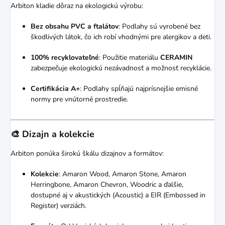
Arbiton kladie dôraz na ekologickú výrobu:
Bez obsahu PVC a ftalátov
:
Podlahy sú vyrobené bez
škodlivých látok, čo ich robí vhodnými pre alergikov a deti.
100% recyklovateľné
:
Použitie materiálu
CERAMIN
zabezpečuje ekologickú nezávadnosť a možnosť recyklácie.
Certifikácia A+
:
Podlahy spĺňajú najprísnejšie emisné
normy pre vnútorné prostredie.
🎨 Dizajn a kolekcie
Arbiton ponúka širokú škálu dizajnov a formátov:
Kolekcie
:
Amaron Wood, Amaron Stone, Amaron
Herringbone, Amaron Chevron, Woodric a ďalšie,
dostupné aj v akustických (Acoustic) a EIR (Embossed in
Register) verziách.