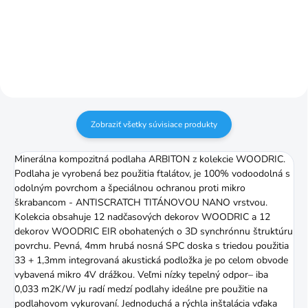
6cm/2,6m
6cm/2,5m
Zobraziť všetky súvisiace produkty
Minerálna kompozitná podlaha ARBITON z kolekcie WOODRIC.
Podlaha je vyrobená bez použitia ftalátov, je 100% vodoodolná s
odolným povrchom a špeciálnou ochranou proti mikro
škrabancom - ANTISCRATCH TITÁNOVOU NANO vrstvou.
Kolekcia obsahuje 12 nadčasových dekorov WOODRIC a 12
dekorov WOODRIC EIR obohatených o 3D synchrónnu štruktúru
povrchu. Pevná, 4mm hrubá nosná SPC doska s triedou použitia
33 + 1,3mm integrovaná akustická podložka je po celom obvode
vybavená mikro 4V drážkou. Veľmi nízky tepelný odpor– iba
0,033 m2K/W ju radí medzí podlahy ideálne pre použitie na
podlahovom vykurovaní. Jednoduchá a rýchla inštalácia vďaka