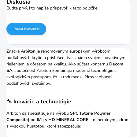
Diskusia
Buďte prvý, kto napíše príspevok k tejto položke.
Pridať komentár
Značka
Arbiton
je renomovaným európskym výrobcom
podlahových krytín a príslušenstva, známa svojimi inovatívnymi
riešeniami a dôrazom na kvalitu.
Ako súčasť koncernu
Decora
SA
, spoločnosť Arbiton kombinuje moderné technológie s
ekologickým prístupom, čo ju radí medzi lídrov v oblasti
podlahových systémov.
🔧 Inovácie a technológie
Arbiton sa špecializuje na výrobu
SPC (Stone Polymer
Composite)
podláh s
HD MINERAL CORE
– minerálnym jadrom
s vysokou hustotou, ktoré zabezpečuje: