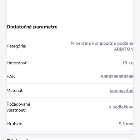
Dodatočné parametre
Minerálna kompozitná podlaha
Kategória
:
ARBITON
Hmotnosť
:
19 kg
EAN
:
5996285358286
Materiál
:
kompozitné
Požadované
s podložkou
vlastnosti
:
Hrúbka
:
5,3 mm