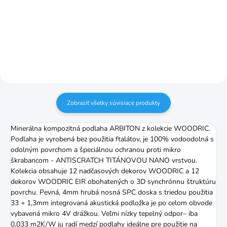
Do košíka
6cm/2,6m
6cm/2,6m vodoodolné
Zobraziť všetky súvisiace produkty
Minerálna kompozitná podlaha ARBITON z kolekcie WOODRIC.
Podlaha je vyrobená bez použitia ftalátov, je 100% vodoodolná s
odolným povrchom a špeciálnou ochranou proti mikro
škrabancom - ANTISCRATCH TITÁNOVOU NANO vrstvou.
Kolekcia obsahuje 12 nadčasových dekorov WOODRIC a 12
dekorov WOODRIC EIR obohatených o 3D synchrónnu štruktúru
povrchu. Pevná, 4mm hrubá nosná SPC doska s triedou použitia
33 + 1,3mm integrovaná akustická podložka je po celom obvode
vybavená mikro 4V drážkou. Veľmi nízky tepelný odpor– iba
0,033 m2K/W ju radí medzí podlahy ideálne pre použitie na