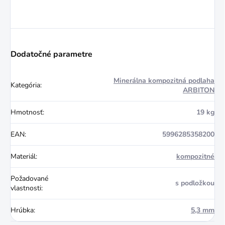
Dodatočné parametre
Minerálna kompozitná podlaha
Kategória
:
ARBITON
Hmotnosť
:
19 kg
EAN
:
5996285358200
Materiál
:
kompozitné
Požadované
s podložkou
vlastnosti
:
Hrúbka
:
5,3 mm