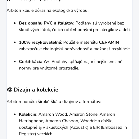
Arbiton kladie dôraz na ekologickú výrobu:
Bez obsahu PVC a ftalátov
:
Podlahy sú vyrobené bez
škodlivých látok, čo ich robí vhodnými pre alergikov a deti.
100% recyklovateľné
:
Použitie materiálu
CERAMIN
zabezpečuje ekologickú nezávadnosť a možnosť recyklácie.
Certifikácia A+
:
Podlahy spĺňajú najprísnejšie emisné
normy pre vnútorné prostredie.
🎨 Dizajn a kolekcie
Arbiton ponúka širokú škálu dizajnov a formátov:
Kolekcie
:
Amaron Wood, Amaron Stone, Amaron
Herringbone, Amaron Chevron, Woodric a ďalšie,
dostupné aj v akustických (Acoustic) a EIR (Embossed in
Register) verziách.