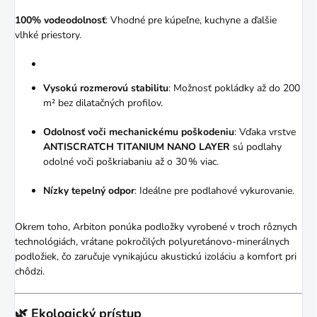
100% vodeodolnosť
:
Vhodné pre kúpeľne, kuchyne a ďalšie
vlhké priestory.
Vysokú rozmerovú stabilitu
:
Možnosť pokládky až do 200
m² bez dilatačných profilov.
Odolnosť voči mechanickému poškodeniu
:
Vďaka vrstve
ANTISCRATCH TITANIUM NANO LAYER
sú podlahy
odolné voči poškriabaniu až o 30 % viac.
Nízky tepelný odpor
:
Ideálne pre podlahové vykurovanie.
Okrem toho, Arbiton ponúka podložky vyrobené v troch rôznych
technológiách, vrátane pokročilých polyuretánovo-minerálnych
podložiek, čo zaručuje vynikajúcu akustickú izoláciu a komfort pri
chôdzi.
🌿 Ekologický prístup