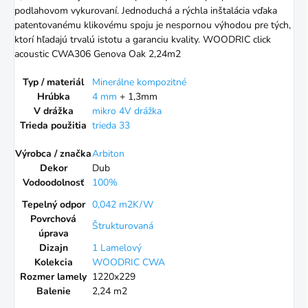
podlahovom vykurovaní. Jednoduchá a rýchla inštalácia vďaka
patentovanému klikovému spoju je nespornou výhodou pre tých,
ktorí hľadajú trvalú istotu a garanciu kvality. WOODRIC click
acoustic CWA306 Genova Oak 2,24m2
Typ / materiál
Minerálne kompozitné
Hrúbka
4 mm
+ 1,3mm
V drážka
mikro 4V drážka
Trieda použitia
trieda 33
Výrobca / značka
Arbiton
Dekor
Dub
Vodoodolnosť
100%
Tepelný odpor
0,042 m2K/W
Povrchová
Štrukturovaná
úprava
Dizajn
1 Lamelový
Kolekcia
WOODRIC CWA
Rozmer lamely
1220x229
Balenie
2,24 m2