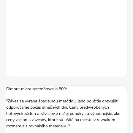
ZÁVESOV
?
ZDARMA
MÔŽEME DORUČIŤ DO:
18.8.2026
MOŽNOSTI DORUČENIA
−
+
Pridať do košíka
DETAILNÉ INFORMÁCIE
OPÝTAŤ SA
STRÁŽIŤ
Dimout miera zatemňovania 80%.
"Záves sa vyrába špeciálnou metódou, jeho použitie obzvlášť
odporúčame počas slnečných dní. Ceny predvyrobených
hotových záclon a závesov z našej ponuky sú výhodnejšie, ako
ceny záclon a závesov, ktoré sú ušité na mieste v rovnakom
rozmere a z rovnakého materiálu. "