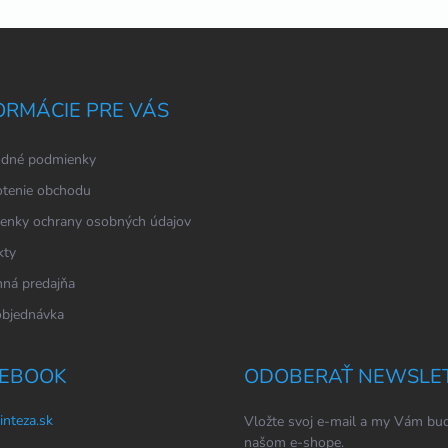
ORMÁCIE PRE VÁS
dné podmienky
tenie obchodu
enky ochrany osobných údajov
kty
ná predajňa
objednávka
EBOOK
ODOBERAŤ NEWSLE
inteza.sk
Vložte svoj e-mail a my Vám bud
našom e-shope.