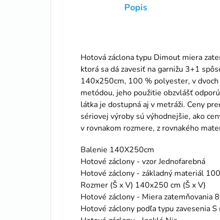
Popis
Hotová záclona typu Dimout miera zate
ktorá sa dá zavesiť na garnižu 3+1 spô
140x250cm, 100 % polyester, v dvoch f
metódou, jeho použitie obzvlášť odpor
látka je dostupná aj v metráži. Ceny pr
sériovej výroby sú výhodnejšie, ako cen
v rovnakom rozmere, z rovnakého mater
Balenie 140X250cm
Hotové záclony - vzor Jednofarebná
Hotové záclony - základný materiál 10
Rozmer (Š x V) 140x250 cm (Š x V)
Hotové záclony - Miera zatemňovania
Hotové záclony podľa typu zavesenia S 