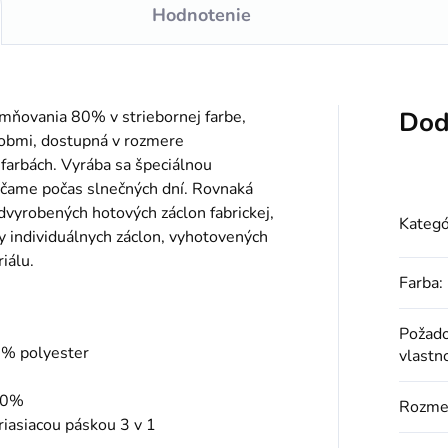
Hodnotenie
Dod
mňovania 80% v striebornej farbe,
sobmi, dostupná v rozmere
arbách. Vyrába sa špeciálnou
účame počas slnečných dní. Rovnaká
edvyrobených hotových záclon fabrickej,
Kategó
y individuálnych záclon, vyhotovených
iálu.
Farba
:
Požad
0% polyester
vlastn
 80%
Rozme
riasiacou páskou 3 v 1