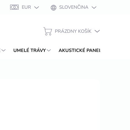
EUR
SLOVENČINA
Moja objednávka
PRÁZDNY KOŠÍK
NÁKUPNÝ
KOŠÍK
E
UMELÉ TRÁVY
AKUSTICKÉ PANELY
WPC T