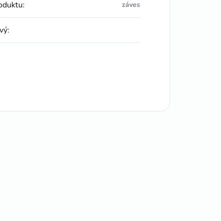
oduktu
:
záves
vý
: