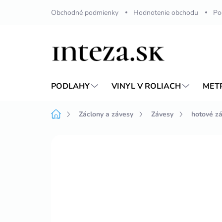
Prejsť
Obchodné podmienky
Hodnotenie obchodu
Po
na
obsah
PODLAHY
VINYL V ROLIACH
MET
Domov
Záclony a závesy
Závesy
hotové z
Neohodnotené
Podrobnosti hodnote
TIP
SKRÁTENIE ZDARMA