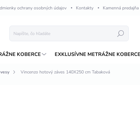
dmienky ochrany osobných údajov
Kontakty
Kamenná predajňa
Hľadať
RÁŽNE KOBERCE
EXKLUSÍVNE METRÁŽNE KOBERC
ávesy
Vincenzo hotový záves 140X250 cm Tabaková
nia
€37,79
/ ks
Jednotková
SKLADOM
cena:
VARIANT