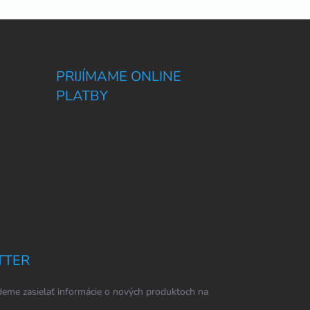
PRIJÍMAME ONLINE
PLATBY
TTER
eme zasielať informácie o nových produktoch na