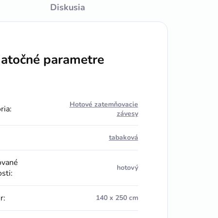
Diskusia
atočné parametre
Hotové zatemňovacie
ria
:
závesy
tabaková
ované
hotový
osti
:
r
:
140 x 250 cm