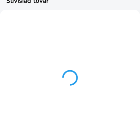
Súvisiaci tovar
TIP
TIP
NAJPREDÁVANEJŠIE
NAJPREDÁVANEJŠIE
SKLADOM
SKLADOM
Loft koberec v 2 farbách
Loft koberec od
od 80x150cm rose
80x150cm v 2 farbách
grey
€21,99
od
€21,99
od
Detail
Detail