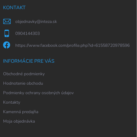
t
i
KONTAKT
e
objednavky
@
inteza.sk
0904144303
https://www.facebook.com/profile.php?id=61558720978596
INFORMÁCIE PRE VÁS
Obchodné podmienky
Hodnotenie obchodu
Podmienky ochrany osobných údajov
Kontakty
Kamenná predajňa
Moja objednávka