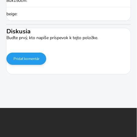
80x150cm
:
beige
:
Diskusia
Buďte prvý, kto napíše príspevok k tejto položke.
Pridať komentár
Z
á
p
ä