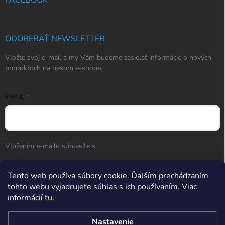
FACEBOOK
ODOBERAŤ NEWSLETTER
Vložte svoj e-mail a my Vám budeme zasielať informácie o nových
produktoch na našom e-shope.
EMAIL
Vložením e-mailu súhlasíte s
podmienkami ochrany osobných
údajov
Tento web používa súbory cookie. Ďalším prechádzaním
Prihlásiť sa
tohto webu vyjadrujete súhlas s ich používaním. Viac
informácií
tu
.
Hodnotenie obchodu
Nastavenie