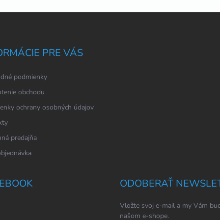
ORMÁCIE PRE VÁS
dné podmienky
tenie obchodu
enky ochrany osobných údajov
kty
ná predajňa
objednávka
EBOOK
ODOBERAŤ NEWSLE
Vložte svoj e-mail a my Vám bud
našom e-shope.