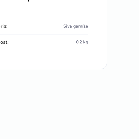
ria
:
Siva garníže
osť
:
0.2 kg