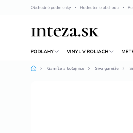
Prejsť
Obchodné podmienky
Hodnotenie obchodu
Po
na
obsah
PODLAHY
VINYL V ROLIACH
MET
Domov
Garníže a koľajnice
Siva garníže
S
Neohodnotené
Podrobnosti hodnote