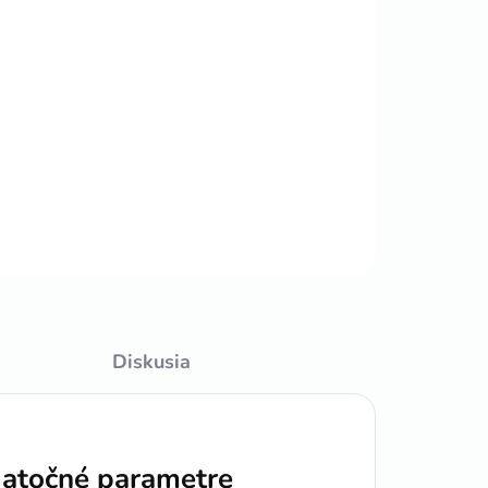
Pridať do košíka
OPÝTAŤ SA
STRÁŽIŤ
Diskusia
atočné parametre