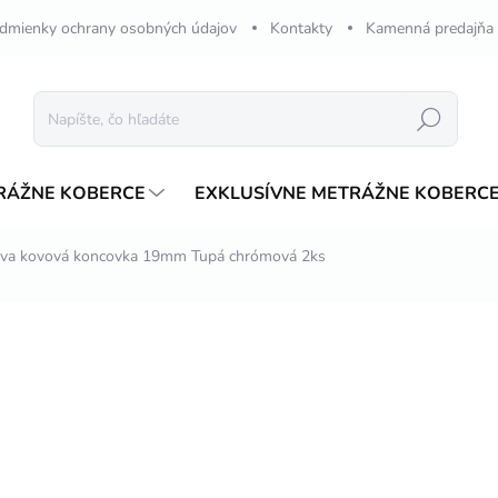
dmienky ochrany osobných údajov
Kontakty
Kamenná predajňa
Hľadať
RÁŽNE KOBERCE
EXKLUSÍVNE METRÁŽNE KOBERC
iva kovová koncovka 19mm Tupá chrómová 2ks
nia
ZNAČKA:
INTEZA
€3,77
/ pár
Jednotková
SKLADOM
cena:
MÔŽEME DORUČIŤ DO:
17.8.