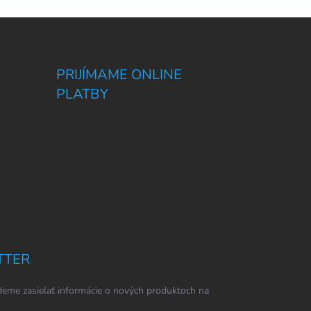
PRIJÍMAME ONLINE
PLATBY
TTER
eme zasielať informácie o nových produktoch na