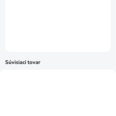
ZVOĽTE VARIANT
MOŽNOSTI DORUČENIA
−
+
Pridať do košíka
DETAILNÉ INFORMÁCIE
OPÝTAŤ SA
STRÁŽIŤ
Súvisiaci tovar
SKLADOM