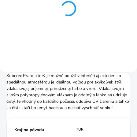
Prato grey koberec od
80x150cm
€21,99
od
Detail
Koberec Prato, ktorý je možné použiť v interiéri aj exteriéri so
špeciálnou atmosférou je ideálnou voľbou pre akýkoľvek štýl
vďaka svojej príjemnej, prirodzenej farbe a vzoru. Vďaka svojim
silným polypropylénovým vláknam je odolný a ľahko sa udržuje
čistý. Je vhodný do každého počasia, odoláva UV žiareniu a ľahko
sa čistí: stačí ho umyť hadicou a nechať vyschnúť vonku!
Krajina pôvodu
TUR