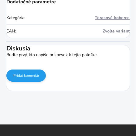
Dodatočné parametre
Kategória
:
Terasové koberce
EAN
:
Zvoľte variant
Diskusia
Buďte prvý, kto napíše príspevok k tejto položke.
Pridať komentár
Z
á