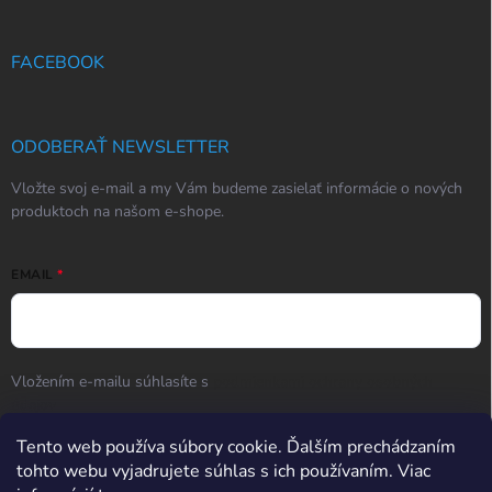
FACEBOOK
ODOBERAŤ NEWSLETTER
Vložte svoj e-mail a my Vám budeme zasielať informácie o nových
produktoch na našom e-shope.
EMAIL
Vložením e-mailu súhlasíte s
podmienkami ochrany osobných
údajov
Tento web používa súbory cookie. Ďalším prechádzaním
Prihlásiť sa
tohto webu vyjadrujete súhlas s ich používaním. Viac