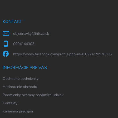
p
ä
t
i
KONTAKT
e
objednavky
@
inteza.sk
0904144303
https://www.facebook.com/profile.php?id=61558720978596
INFORMÁCIE PRE VÁS
Obchodné podmienky
Hodnotenie obchodu
Podmienky ochrany osobných údajov
Kontakty
Kamenná predajňa