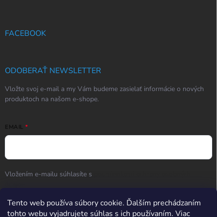
FACEBOOK
ODOBERAŤ NEWSLETTER
Vložte svoj e-mail a my Vám budeme zasielať informácie o nových
produktoch na našom e-shope.
EMAIL
Vložením e-mailu súhlasíte s
podmienkami ochrany osobných
údajov
Prihlásiť sa
Tento web používa súbory cookie. Ďalším prechádzaním
tohto webu vyjadrujete súhlas s ich používaním. Viac