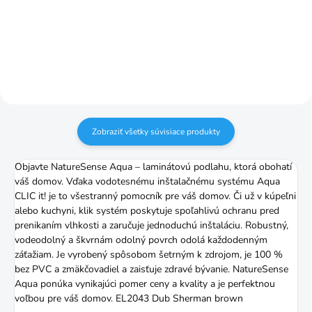
Podložka kombinovaná s
paroizolačnou fóliou
Zobraziť všetky súvisiace produkty
Objavte NatureSense Aqua – laminátovú podlahu, ktorá obohatí
váš domov. Vďaka vodotesnému inštalačnému systému Aqua
CLIC it! je to všestranný pomocník pre váš domov. Či už v kúpeľni
alebo kuchyni, klik systém poskytuje spoľahlivú ochranu pred
prenikaním vlhkosti a zaručuje jednoduchú inštaláciu. Robustný,
vodeodolný a škvrnám odolný povrch odolá každodenným
záťažiam. Je vyrobený spôsobom šetrným k zdrojom, je 100 %
bez PVC a zmäkčovadiel a zaisťuje zdravé bývanie. NatureSense
Aqua ponúka vynikajúci pomer ceny a kvality a je perfektnou
voľbou pre váš domov. EL2043 Dub Sherman brown