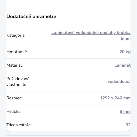
Dodatočné parametre
Laminátové vodoodolné podlahy hrúbka
Kategória
:
8mm
Hmotnosť
:
20 kg
Materiál
:
Laminát
Požadované
vodoodolná
vlastnosti
:
Rozmer
:
1292 x 246 mm
Hrúbka
:
8 mm
Trieda záťaže
:
32