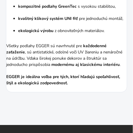
kompozitné podlahy GreenTec
s vysokou stabilitou,
kvalitný klikový systém UNI fit!
pre jednoduchú montáž,
ekologickú výrobu
z obnoviteľných materiálov.
Všetky podlahy EGGER sú navrhnuté pre
každodenné
zaťaženie
, sú antistatické, odolné voči UV žiareniu a nenáročné
na údržbu. Vďaka širokej ponuke dekorov a štruktúr sa
jednoducho prispôsobia
modernému aj klasickému interiéru
.
EGGER je ideálna voľba pre tých, ktorí hľadajú spoľahlivosť,
štýl a ekologickú zodpovednosť.
Z