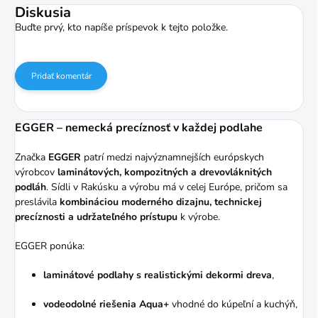
Diskusia
Buďte prvý, kto napíše príspevok k tejto položke.
Pridať komentár
EGGER – nemecká precíznosť v každej podlahe
Značka
EGGER
patrí medzi najvýznamnejších európskych
výrobcov
laminátových, kompozitných a drevovláknitých
podláh
. Sídli v Rakúsku a výrobu má v celej Európe, pričom sa
preslávila
kombináciou moderného dizajnu, technickej
precíznosti a udržateľného prístupu
k výrobe.
EGGER ponúka:
laminátové podlahy s realistickými dekormi dreva
,
vodeodolné riešenia Aqua+
vhodné do kúpeľní a kuchýň,