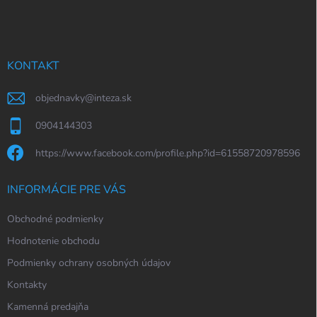
á
p
ä
t
i
KONTAKT
e
objednavky
@
inteza.sk
0904144303
https://www.facebook.com/profile.php?id=61558720978596
INFORMÁCIE PRE VÁS
Obchodné podmienky
Hodnotenie obchodu
Podmienky ochrany osobných údajov
Kontakty
Kamenná predajňa