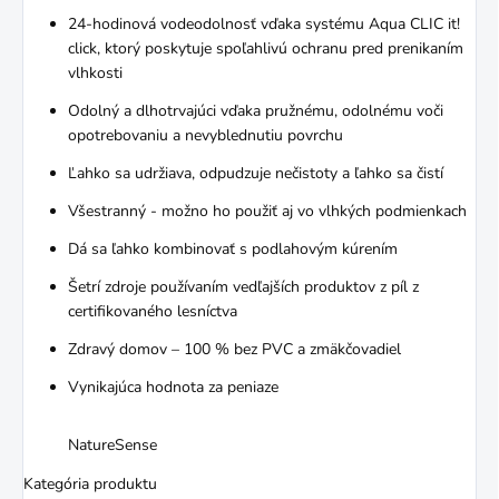
24-hodinová vodeodolnosť vďaka systému Aqua CLIC it!
click, ktorý poskytuje spoľahlivú ochranu pred prenikaním
vlhkosti
Odolný a dlhotrvajúci vďaka pružnému, odolnému voči
opotrebovaniu a nevyblednutiu povrchu
Ľahko sa udržiava, odpudzuje nečistoty a ľahko sa čistí
Všestranný - možno ho použiť aj vo vlhkých podmienkach
Dá sa ľahko kombinovať s podlahovým kúrením
Šetrí zdroje používaním vedľajších produktov z píl z
certifikovaného lesníctva
Zdravý domov – 100 % bez PVC a zmäkčovadiel
Vynikajúca hodnota za peniaze
NatureSense
Kategória produktu