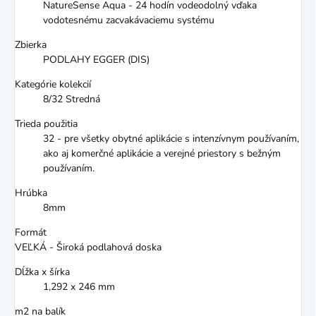
NatureSense Aqua - 24 hodín vodeodolný vďaka
vodotesnému zacvakávaciemu systému
Zbierka
PODLAHY EGGER (DIS)
Kategórie kolekcií
8/32 Stredná
Trieda použitia
32 - pre všetky obytné aplikácie s intenzívnym používaním,
ako aj komerčné aplikácie a verejné priestory s bežným
používaním.
Hrúbka
8mm
Formát
VEĽKÁ - Široká podlahová doska
Dĺžka x šírka
1,292 x 246 mm
m2 na balík