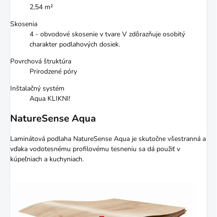
2,54 m²
Skosenia
4 - obvodové skosenie v tvare V zdôrazňuje osobitý
charakter podlahových dosiek.
Povrchová štruktúra
Prirodzené póry
Inštalačný systém
Aqua KLIKNI!
NatureSense Aqua
Laminátová podlaha NatureSense Aqua je skutočne všestranná a
vďaka vodotesnému profilovému tesneniu sa dá použiť v
kúpeľniach a kuchyniach.