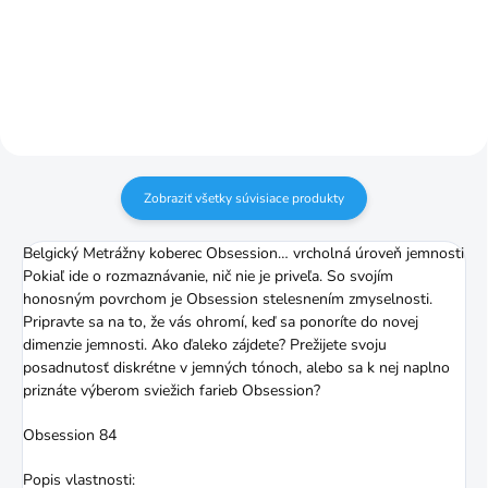
foto je iba ilustračné
Zobraziť všetky súvisiace produkty
Belgický Metrážny koberec Obsession… vrcholná úroveň jemnosti
Pokiaľ ide o rozmaznávanie, nič nie je priveľa. So svojím
honosným povrchom je Obsession stelesnením zmyselnosti.
Pripravte sa na to, že vás ohromí, keď sa ponoríte do novej
dimenzie jemnosti. Ako ďaleko zájdete? Prežijete svoju
posadnutosť diskrétne v jemných tónoch, alebo sa k nej naplno
priznáte výberom sviežich farieb Obsession?
Obsession 84
Popis vlastnosti: