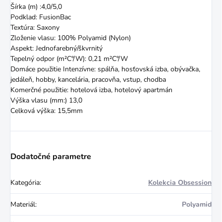
Šírka (m) :4,0/5,0
Podklad: FusionBac
Textúra: Saxony
Zloženie vlasu: 100% Polyamid (Nylon)
Aspekt: Jednofarebný/škvrnitý
Tepelný odpor (m²C°/W): 0,21 m²C°/W
Domáce použitie Intenzívne: spálňa, hosťovská izba, obývačka,
jedáleň, hobby, kancelária, pracovňa, vstup, chodba
Komerčné použitie: hotelová izba, hotelový apartmán
Výška vlasu (mm:) 13,0
Celková výška: 15,5mm
Dodatočné parametre
Kategória
:
Kolekcia Obsession
Materiál
:
Polyamid