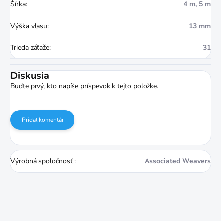
Šírka
:
4 m, 5 m
Výška vlasu
:
13 mm
Trieda záťaže
:
31
Diskusia
Buďte prvý, kto napíše príspevok k tejto položke.
Pridať komentár
Výrobná spoločnosť
:
Associated Weavers