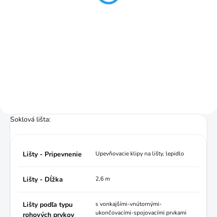
Detail
Jednotková
€0,18 / 1 ks
cena:
Prvky k lištám S 6cm/2,6bm
Do košíka
ukončenia, spojky, vnútorné a
vonkajšie rohy
Ilustračné foto. Klipy na
upevnenie drevených S 6cm líšt.
Soklová lišta:
Lišty - Pripevnenie
Upevňovacie klipy na lišty, lepidlo
Lišty - Dĺžka
2,6 m
Lišty podľa typu
s vonkajšími-vnútornými-
ukončovacími-spojovacími prvkami
rohových prvkov