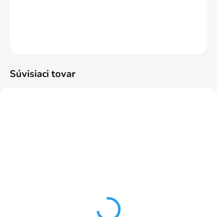
DETAILNÉ INFORMÁCIE
OPÝTAŤ SA
STRÁŽIŤ
Súvisiaci tovar
SKLADOM
SKLADOM
prvky S 60 6cm č.28 2ks
Klipsy k upevňeniu líšt
30 ks
€2,89
€5,45