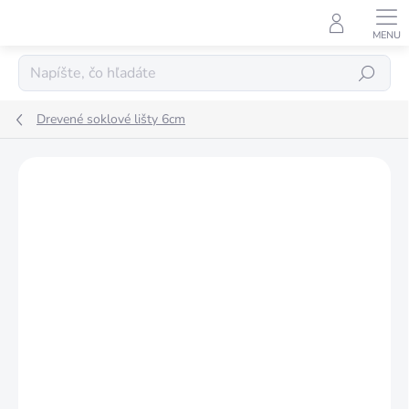
Prejsť
na
obsah
Hľadať
Drevené soklové lišty 6cm
Podrobnosti hodnotenia
Neohodnotené