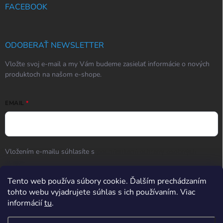
FACEBOOK
ODOBERAŤ NEWSLETTER
Vložte svoj e-mail a my Vám budeme zasielať informácie o nových
produktoch na našom e-shope.
EMAIL
Vložením e-mailu súhlasíte s
podmienkami ochrany osobných
údajov
Tento web používa súbory cookie. Ďalším prechádzaním
Prihlásiť sa
tohto webu vyjadrujete súhlas s ich používaním. Viac
informácií
tu
.
Hodnotenie obchodu