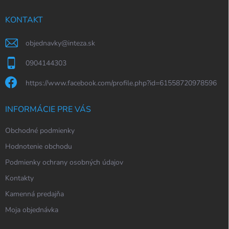
t
i
KONTAKT
e
objednavky
@
inteza.sk
0904144303
https://www.facebook.com/profile.php?id=61558720978596
INFORMÁCIE PRE VÁS
Obchodné podmienky
Hodnotenie obchodu
Podmienky ochrany osobných údajov
Kontakty
Kamenná predajňa
Moja objednávka