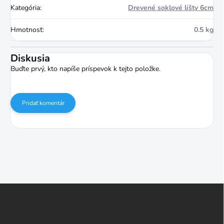
Kategória
:
Drevené soklové lišty 6cm
Hmotnosť
:
0.5 kg
Diskusia
Buďte prvý, kto napíše príspevok k tejto položke.
Pridať komentár
Z
á
p
ä