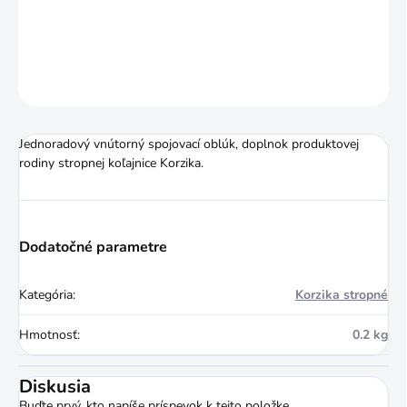
DETAILNÉ INFORMÁCIE
OPÝTAŤ SA
STRÁŽIŤ
Jednoradový vnútorný spojovací oblúk, doplnok produktovej
rodiny stropnej koľajnice Korzika.
Dodatočné parametre
Kategória
:
Korzika stropné
Hmotnosť
:
0.2 kg
Diskusia
Buďte prvý, kto napíše príspevok k tejto položke.