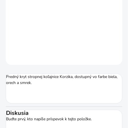
ZVOĽTE VARIANT
MOŽNOSTI DORUČENIA
−
+
Pridať do košíka
DETAILNÉ INFORMÁCIE
OPÝTAŤ SA
STRÁŽIŤ
Predný kryt stropnej koľajnice Korzika, dostupný vo farbe biela,
orech a smrek.
Diskusia
Buďte prvý, kto napíše príspevok k tejto položke.