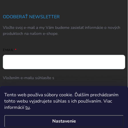
ODOBERAŤ NEWSLETTER
Vložte svoj e-mail a my Vám budeme zasielať informácie o nových
produktoch na našom e-shope.
EMAIL
Vložením e-mailu súhlasíte s
podmienkami ochrany osobných
údajov
Prihlásiť sa
Tento web používa súbory cookie. Ďalším prechádzaním
tohto webu vyjadrujete súhlas s ich používaním. Viac
informácií
tu
.
Hodnotenie obchodu
Nastavenie