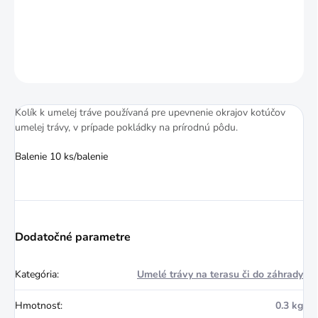
DETAILNÉ INFORMÁCIE
OPÝTAŤ SA
STRÁŽIŤ
Kolík k umelej tráve používaná pre upevnenie okrajov kotúčov
umelej trávy, v prípade pokládky na prírodnú pôdu.
Balenie 10 ks/balenie
Dodatočné parametre
Kategória
:
Umelé trávy na terasu či do záhrady
Hmotnosť
:
0.3 kg