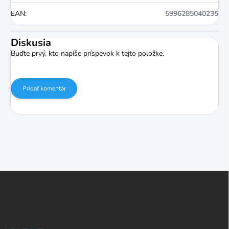
EAN
:
5996285040235
Diskusia
Buďte prvý, kto napíše príspevok k tejto položke.
Pridať komentár
Z
á
p
ä
t