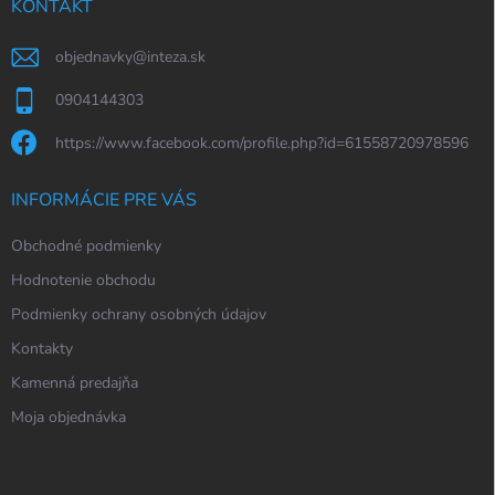
i
KONTAKT
e
objednavky
@
inteza.sk
0904144303
https://www.facebook.com/profile.php?id=61558720978596
INFORMÁCIE PRE VÁS
Obchodné podmienky
Hodnotenie obchodu
Podmienky ochrany osobných údajov
Kontakty
Kamenná predajňa
Moja objednávka