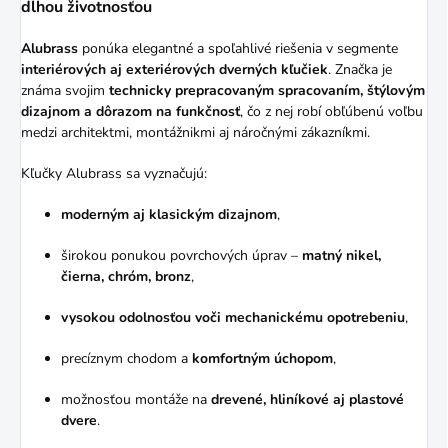
dlhou životnosťou
Alubrass
ponúka elegantné a spoľahlivé riešenia v segmente
interiérových aj exteriérových dverných kľučiek
. Značka je
známa svojim
technicky prepracovaným spracovaním, štýlovým
dizajnom a dôrazom na funkčnosť
, čo z nej robí obľúbenú voľbu
medzi architektmi, montážnikmi aj náročnými zákazníkmi.
Kľučky Alubrass sa vyznačujú:
moderným aj klasickým dizajnom
,
širokou ponukou povrchových úprav –
matný nikel,
čierna, chróm, bronz
,
vysokou odolnosťou voči mechanickému opotrebeniu
,
precíznym chodom a
komfortným úchopom
,
možnosťou montáže na
drevené, hliníkové aj plastové
dvere
.