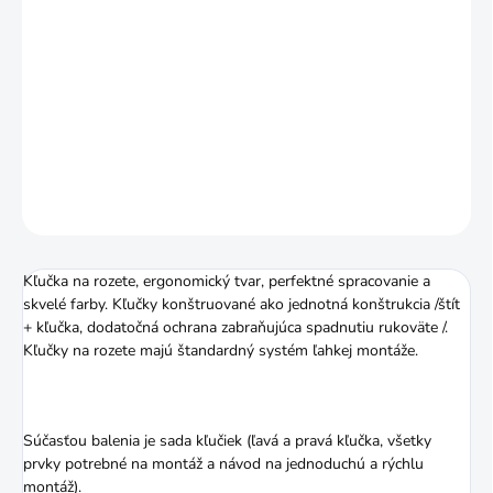
MÔŽEME DORUČIŤ DO:
24.8.2026
MOŽNOSTI DORUČENIA
−
+
Pridať do košíka
DETAILNÉ INFORMÁCIE
OPÝTAŤ SA
STRÁŽIŤ
Kľučka na rozete, ergonomický tvar, perfektné spracovanie a
skvelé farby. Kľučky konštruované ako jednotná konštrukcia /štít
+ kľučka, dodatočná ochrana zabraňujúca spadnutiu rukoväte /.
Kľučky na rozete majú štandardný systém ľahkej montáže.
Súčasťou balenia je sada kľučiek (ľavá a pravá kľučka, všetky
prvky potrebné na montáž a návod na jednoduchú a rýchlu
montáž).