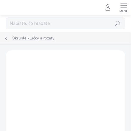
Prejsť
na
obsah
Hľadať
Okrúhle klučky a rozety
Podrobnosti hodnotenia
Neohodnotené
ZNAČKA:
ALUBRASS