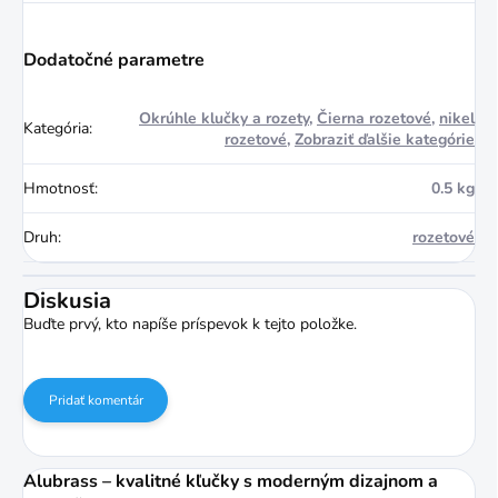
Dodatočné parametre
Okrúhle klučky a rozety
,
Čierna rozetové
,
nikel
Kategória
:
rozetové
,
Zobraziť ďalšie kategórie
Hmotnosť
:
0.5 kg
Druh
:
rozetové
Diskusia
Buďte prvý, kto napíše príspevok k tejto položke.
Pridať komentár
Alubrass – kvalitné kľučky s moderným dizajnom a