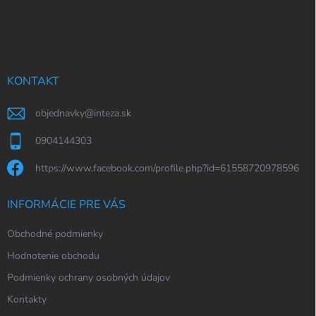
Z
á
p
ä
t
i
KONTAKT
e
objednavky
@
inteza.sk
0904144303
https://www.facebook.com/profile.php?id=61558720978596
INFORMÁCIE PRE VÁS
Obchodné podmienky
Hodnotenie obchodu
Podmienky ochrany osobných údajov
Kontakty