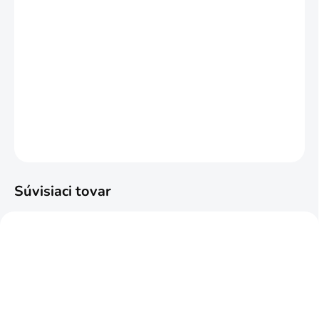
MÔŽEME DORUČIŤ DO:
ZVOĽTE VARIANT
MOŽNOSTI DORUČENIA
−
+
Pridať do košíka
DETAILNÉ INFORMÁCIE
OPÝTAŤ SA
STRÁŽIŤ
Súvisiaci tovar
NAJPREDÁVANEJŠIE
ODPORÚČAME