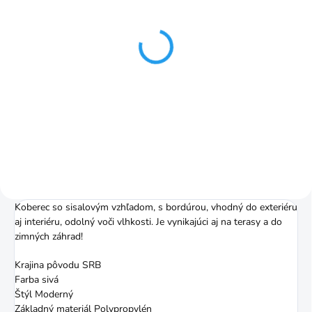
SKLADOM
SKLADOM
In and Out beige
In and Out cream
Koberec vo variante aj
Koberec vo variante aj
ako kruh od 80x150cm
ako kruh od 80x150cm
€6,99
€6,99
od
od
Detail
Detail
Koberec so sisalovým vzhľadom, s bordúrou, vhodný do exteriéru
aj interiéru, odolný voči vlhkosti. Je vynikajúci aj na terasy a do
zimných záhrad!
Krajina pôvodu SRB
Farba sivá
Štýl Moderný
Základný materiál Polypropylén