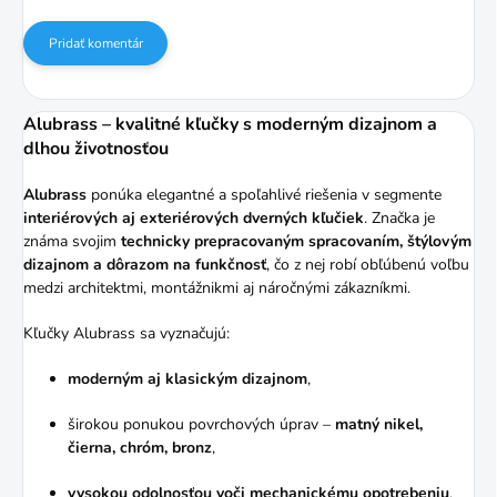
Pridať komentár
Alubrass – kvalitné kľučky s moderným dizajnom a
dlhou životnosťou
Alubrass
ponúka elegantné a spoľahlivé riešenia v segmente
interiérových aj exteriérových dverných kľučiek
. Značka je
známa svojim
technicky prepracovaným spracovaním, štýlovým
dizajnom a dôrazom na funkčnosť
, čo z nej robí obľúbenú voľbu
medzi architektmi, montážnikmi aj náročnými zákazníkmi.
Kľučky Alubrass sa vyznačujú:
moderným aj klasickým dizajnom
,
širokou ponukou povrchových úprav –
matný nikel,
čierna, chróm, bronz
,
vysokou odolnosťou voči mechanickému opotrebeniu
,