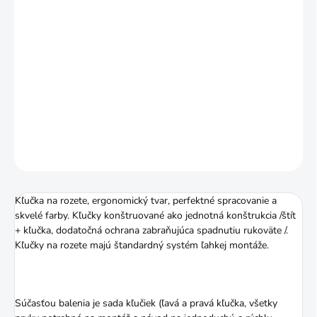
ROZETA
MÔŽEME DORUČIŤ DO:
24.8.2026
MOŽNOSTI DORUČENIA
−
+
Pridať do košíka
DETAILNÉ INFORMÁCIE
OPÝTAŤ SA
STRÁŽIŤ
Kľučka na rozete, ergonomický tvar, perfektné spracovanie a
skvelé farby. Kľučky konštruované ako jednotná konštrukcia /štít
+ kľučka, dodatočná ochrana zabraňujúca spadnutiu rukoväte /.
Kľučky na rozete majú štandardný systém ľahkej montáže.
Súčasťou balenia je sada kľučiek (ľavá a pravá kľučka, všetky