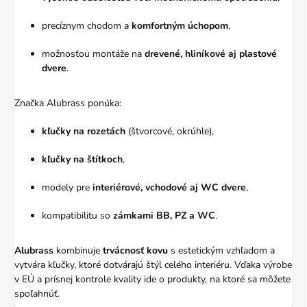
precíznym chodom a
komfortným úchopom
,
možnosťou montáže na
drevené, hliníkové aj plastové
dvere
.
Značka Alubrass ponúka:
kľučky na rozetách
(štvorcové, okrúhle),
kľučky na štítkoch
,
modely pre
interiérové, vchodové aj WC dvere
,
kompatibilitu so
zámkami BB, PZ a WC
.
Alubrass
kombinuje
trvácnosť kovu
s estetickým vzhľadom a
vytvára kľučky, ktoré dotvárajú štýl celého interiéru. Vďaka výrobe
v EÚ a prísnej kontrole kvality ide o produkty, na ktoré sa môžete
spoľahnúť.