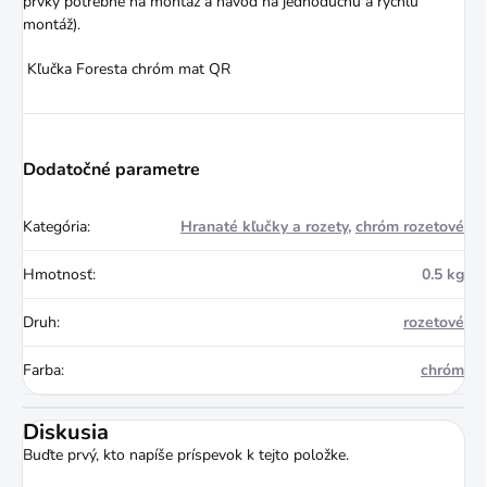
prvky potrebné na montáž a návod na jednoduchú a rýchlu
montáž).
Kľučka Foresta chróm mat QR
Dodatočné parametre
Kategória
:
Hranaté kľučky a rozety
,
chróm rozetové
Hmotnosť
:
0.5 kg
Druh
:
rozetové
Farba
:
chróm
Diskusia
Buďte prvý, kto napíše príspevok k tejto položke.