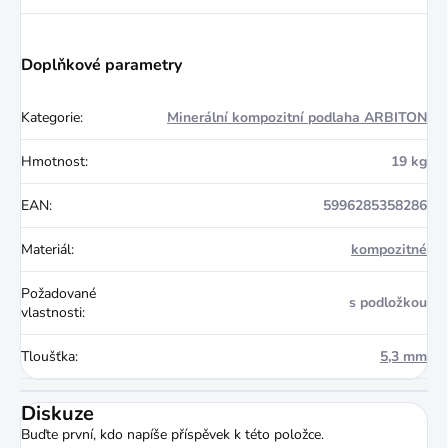
Doplňkové parametry
Kategorie
:
Minerální kompozitní podlaha ARBITON
Hmotnost
:
19 kg
EAN
:
5996285358286
Materiál
:
kompozitné
Požadované
s podložkou
vlastnosti
:
Tloušťka
:
5,3 mm
Diskuze
Buďte první, kdo napíše příspěvek k této položce.