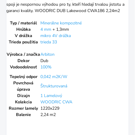
spoji je nespornou výhodou pro ty, kteří hledají trvalou jistotu a
garanci kvality. WOODRIC DUB Lakewood CWA186 2,24m2
Typ / materiál
Minerálne kompozitné
Hrúbka
4 mm
+ 1,3mm
V drážka
mikro 4V drážka
Trieda použitia
trieda 33
Výrobca / značka
Arbiton
Dekor
Dub
Vodoodolnosť
100%
Tepelný odpor
0,042 m2K/W
Povrchová
Štrukturovaná
úprava
Dizajn
1 Lamelový
Kolekcia
WOODRIC CWA
Rozmer lamely
1220x229
Balenie
2,24 m2