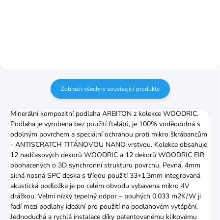
6cm/2,6m
6cm/2,5m
Zobrazit všechny související produkty
Minerální kompozitní podlaha ARBITON z kolekce WOODRIC.
Podlaha je vyrobena bez použití ftalátů, je 100% voděodolná s
odolným povrchem a speciální ochranou proti mikro škrábancům
- ANTISCRATCH TITÁNOVOU NANO vrstvou. Kolekce obsahuje
12 nadčasových dekorů WOODRIC a 12 dekorů WOODRIC EIR
obohacených o 3D synchronní strukturu povrchu. Pevná, 4mm
silná nosná SPC deska s třídou použití 33+1,3mm integrovaná
akustická podložka je po celém obvodu vybavena mikro 4V
drážkou. Velmi nízký tepelný odpor – pouhých 0,033 m2K/W ji
řadí mezí podlahy ideální pro použití na podlahovém vytápění.
Jednoduchá a rychlá instalace díky patentovanému klikovému