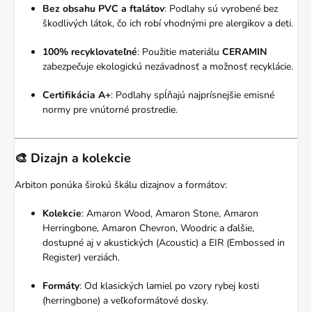
Bez obsahu PVC a ftalátov
:
Podlahy sú vyrobené bez
škodlivých látok, čo ich robí vhodnými pre alergikov a deti.
100% recyklovateľné
:
Použitie materiálu
CERAMIN
zabezpečuje ekologickú nezávadnosť a možnosť recyklácie.
Certifikácia A+
:
Podlahy spĺňajú najprísnejšie emisné
normy pre vnútorné prostredie.
🎨 Dizajn a kolekcie
Arbiton ponúka širokú škálu dizajnov a formátov:
Kolekcie
:
Amaron Wood, Amaron Stone, Amaron
Herringbone, Amaron Chevron, Woodric a ďalšie,
dostupné aj v akustických (Acoustic) a EIR (Embossed in
Register) verziách.
Formáty
:
Od klasických lamiel po vzory rybej kosti
(herringbone) a veľkoformátové dosky.