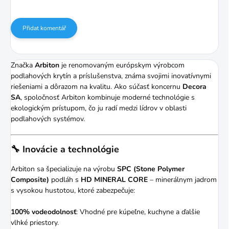
Přidat komentář
Značka
Arbiton
je renomovaným európskym výrobcom
podlahových krytín a príslušenstva, známa svojimi inovatívnymi
riešeniami a dôrazom na kvalitu.
Ako súčasť koncernu
Decora
SA
, spoločnosť Arbiton kombinuje moderné technológie s
ekologickým prístupom, čo ju radí medzi lídrov v oblasti
podlahových systémov.
🔧 Inovácie a technológie
Arbiton sa špecializuje na výrobu
SPC (Stone Polymer
Composite)
podláh s
HD MINERAL CORE
– minerálnym jadrom
s vysokou hustotou, ktoré zabezpečuje:
100% vodeodolnosť
:
Vhodné pre kúpeľne, kuchyne a ďalšie
vlhké priestory.