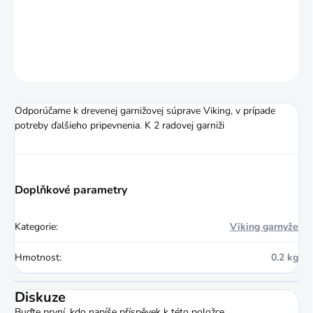
DETAILNÍ INFORMACE
ZEPTAT SE
HLÍDAT
Odporúčame k drevenej garnižovej súprave Viking, v prípade
potreby ďalšieho pripevnenia. K 2 radovej garniži
Doplňkové parametry
Kategorie
:
Viking garnyže
Hmotnost
:
0.2 kg
Diskuze
Buďte první, kdo napíše příspěvek k této položce.