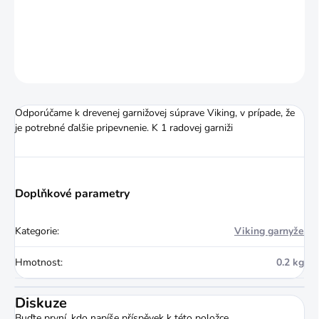
DETAILNÍ INFORMACE
ZEPTAT SE
HLÍDAT
Odporúčame k drevenej garnižovej súprave Viking, v prípade, že
je potrebné ďalšie pripevnenie. K 1 radovej garniži
Doplňkové parametry
Kategorie
:
Viking garnyže
Hmotnost
:
0.2 kg
Diskuze
Buďte první, kdo napíše příspěvek k této položce.