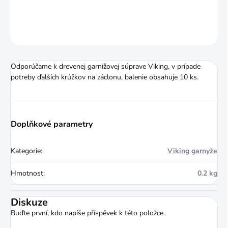
DETAILNÍ INFORMACE
ZEPTAT SE
HLÍDAT
Odporúčame k drevenej garnižovej súprave Viking, v prípade
potreby ďalších krúžkov na záclonu, balenie obsahuje 10 ks.
Doplňkové parametry
Kategorie
:
Viking garnyže
Hmotnost
:
0.2 kg
Diskuze
Buďte první, kdo napíše příspěvek k této položce.