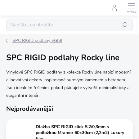
Přejít
na
obsah
Hledat
SPC RIGID podlahy EGIBI
SPC RIGID podlahy Rocky line
Vinylové SPC RIGID podlahy z kolekce Rocky line nabízí moderní
a inovativní dekory inspirované surovým kamenem a betonem.
Jsou ideálním řešením, pokud plánujete vytvořit minimalistický a
elegantní interiér.
Nejprodávanější
Dlažba SPC RIGID click 5,2/0,3mm s
podložkou Mramor 60x30cm (2,2m2) Luxury
tiles