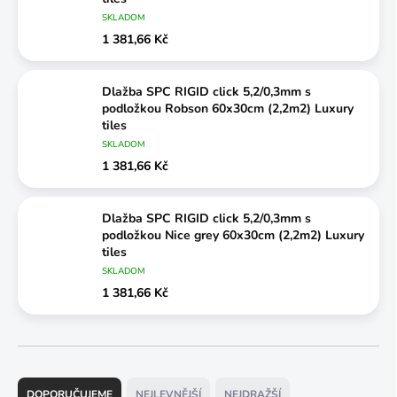
SKLADOM
1 381,66 Kč
Dlažba SPC RIGID click 5,2/0,3mm s
podložkou Robson 60x30cm (2,2m2) Luxury
tiles
SKLADOM
1 381,66 Kč
Dlažba SPC RIGID click 5,2/0,3mm s
podložkou Nice grey 60x30cm (2,2m2) Luxury
tiles
SKLADOM
1 381,66 Kč
Ř
a
DOPORUČUJEME
NEJLEVNĚJŠÍ
NEJDRAŽŠÍ