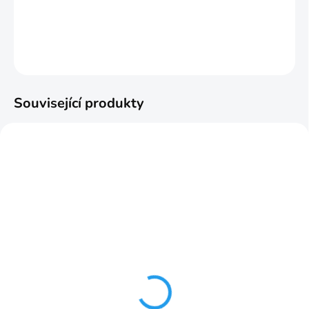
DETAILNÍ INFORMACE
ZEPTAT SE
HLÍDAT
Související produkty
NAJPREDÁVANEJŠIE
ODPORÚČAME
SKLADOM
SKLADOM
Riasiaca páska 3v1
Riasiaca páska Wave-
10mm č.6
vlna 10mm č.9
30,33 Kč
73,51 Kč