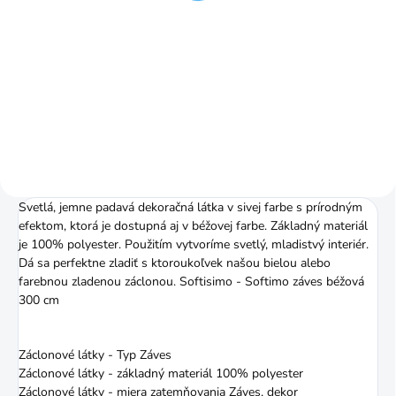
Do košíku
Do košíku
Pomer riasenia je 1:2 (napr. 3 m
Vďaka našitej riasiacej páske
záclony nariasite na 1,5 m)
úhľadne nariasite záclonu alebo
záves.
Svetlá, jemne padavá dekoračná látka v sivej farbe s prírodným
efektom, ktorá je dostupná aj v béžovej farbe. Základný materiál
je 100% polyester. Použitím vytvoríme svetlý, mladistvý interiér.
Dá sa perfektne zladiť s ktoroukoľvek našou bielou alebo
farebnou zladenou záclonou. Softisimo - Softimo záves béžová
300 cm
Záclonové látky - Typ Záves
Záclonové látky - základný materiál 100% polyester
Záclonové látky - miera zatemňovania Záves, dekor