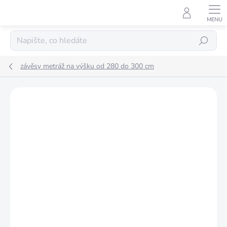
Přejít
na
obsah
Hledat
závěsy metráž na výšku od 280 do 300 cm
Podrobnosti hodnocení
Neohodnoceno
NOVINKA