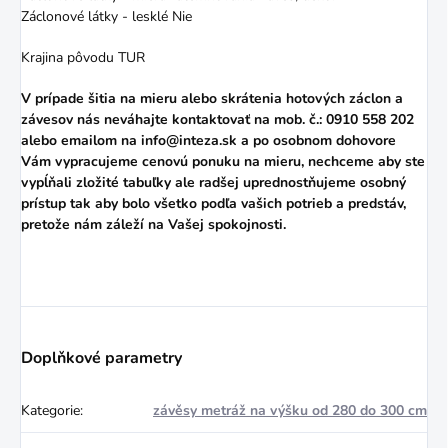
Záclonové látky - lesklé Nie
Krajina pôvodu TUR
V prípade šitia na mieru alebo skrátenia hotových záclon a
závesov nás neváhajte kontaktovať na mob. č.: 0910 558 202
alebo
emailom
na info@inteza.sk a po osobnom dohovore
Vám vypracujeme cenovú ponuku na mieru, nechceme aby ste
vypĺňali zložité tabuľky ale radšej uprednostňujeme osobný
prístup tak aby bolo všetko podľa vašich potrieb a predstáv,
pretože nám záleží na Vašej spokojnosti.
Doplňkové parametry
Kategorie
:
závěsy metráž na výšku od 280 do 300 cm