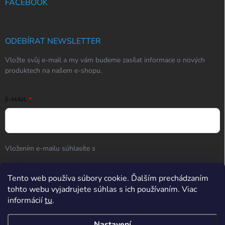
FACEBOOK
ODEBÍRAT NEWSLETTER
Vložte svůj e-mail a my vám budeme zasílat informace o nových
produktech na našem e-shopu.
E-MAIL
Vložením e-mailu súhlasíte s
podmienkami ochrany osobných
údajov
Tento web používa súbory cookie. Ďalším prechádzaním
Přihlásit se
tohto webu vyjadrujete súhlas s ich používaním. Viac
informácií
tu
.
Hodnotenie obchodu
Nastavení