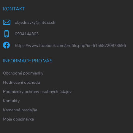
t
í
KONTAKT
objednavky
@
inteza.sk
0904144303
https://www.facebook.com/profile.php?id=61558720978596
INFORMACE PRO VÁS
Obchodné podmienky
Hodnocení obchodu
Podmienky ochrany osobných údajov
Kontakty
Kamenná predajňa
Moje objednávka