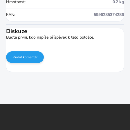
Hmotnost
:
0.2 kg
EAN
:
5996285374286
Diskuze
Buďte první, kdo napíše příspěvek k této položce.
Přidat komentář
Z
á
p
a