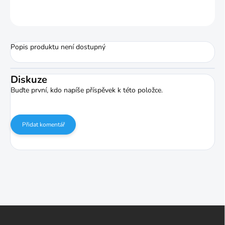
ZEPTAT SE
HLÍDAT
Popis produktu není dostupný
Diskuze
Buďte první, kdo napíše příspěvek k této položce.
Přidat komentář
Z
á