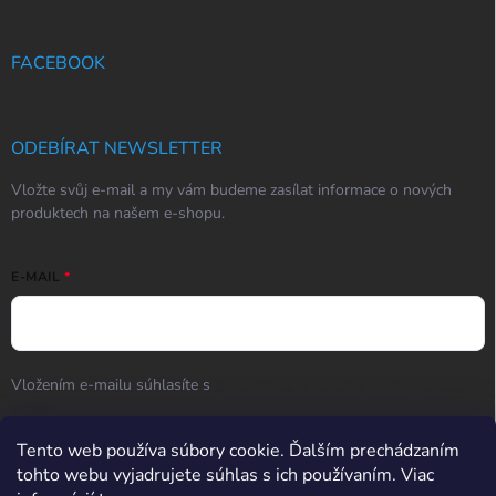
FACEBOOK
ODEBÍRAT NEWSLETTER
Vložte svůj e-mail a my vám budeme zasílat informace o nových
produktech na našem e-shopu.
E-MAIL
Vložením e-mailu súhlasíte s
podmienkami ochrany osobných
údajov
Přihlásit se
Tento web používa súbory cookie. Ďalším prechádzaním
tohto webu vyjadrujete súhlas s ich používaním. Viac