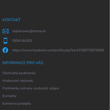
p
a
t
í
KONTAKT
objednavky
@
inteza.sk
0904144303
https://www.facebook.com/profile.php?id=61558720978596
INFORMACE PRO VÁS
Obchodné podmienky
Hodnocení obchodu
Podmienky ochrany osobných údajov
Kontakty
Kamenná predajňa