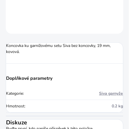
DETAILNÍ INFORMACE
ZEPTAT SE
HLÍDAT
Koncovka ku garnižovému setu Siva bez koncovky, 19 mm,
kovová.
Doplňkové parametry
Kategorie
:
Siva garnyže
Hmotnost
:
0.2 kg
Diskuze
Buďte první, kdo napíše příspěvek k této položce.