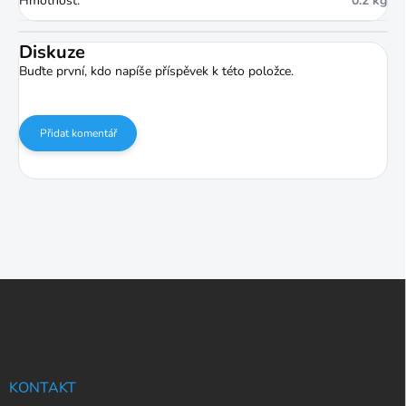
Hmotnost
:
0.2 kg
Diskuze
Buďte první, kdo napíše příspěvek k této položce.
Přidat komentář
Z
á
p
a
t
í
KONTAKT