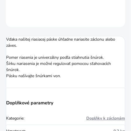
DETAILNÍ INFORMACE
ZEPTAT SE
HLÍDAT
Vďaka našitej riasiacej páske úhľadne nariasite záclonu alebo
záves.
Pomer riasenia je univerzálny podľa stiahnutia šnúrok.
Šírku nariasenia je možné regulovať pomocou sťahovacích
šnúrok.
Pásku našívajte šnúrkami von.
Doplňkové parametry
Kategorie
:
Doplňky k záclonám