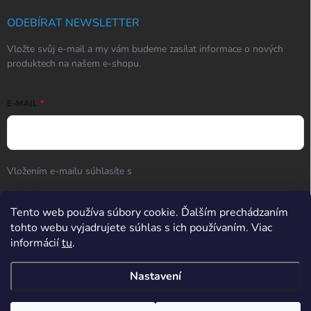
ODEBÍRAT NEWSLETTER
Vložte svůj e-mail a my vám budeme zasílat informace o nových
produktech na našem e-shopu.
E-MAIL
Vložením e-mailu súhlasíte s
podmienkami ochrany osobných
údajov
Přihlásit se
Tento web používa súbory cookie. Ďalším prechádzaním
tohto webu vyjadrujete súhlas s ich používaním. Viac
informácií
tu
.
Hodnotenie obchodu
Nastavení
Potřebujete poradit? Po-So od 9:00 do 17:00, Ne od