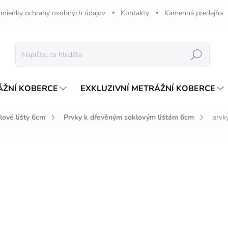
mienky ochrany osobných údajov
Kontakty
Kamenná predajňa
Hledat
ÁŽNÍ KOBERCE
EXKLUZIVNÍ METRÁŽNÍ KOBERCE
lové lišty 6cm
Prvky k dřevěným soklovým lištám 6cm
prvk
ení
ZNAČKA:
INTEZA
70,11 Kč
/ pár
Měrná
ZVOLTE VARIANTU
cena:
VARIANTA