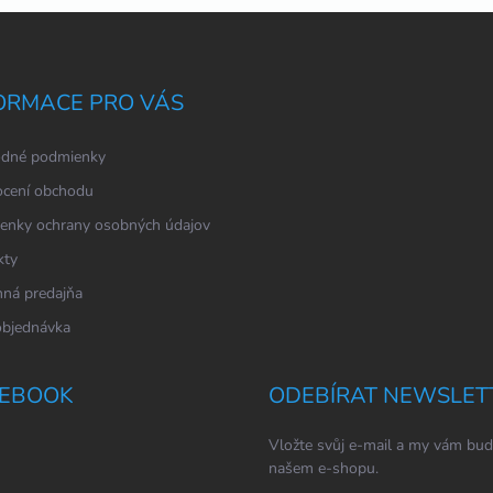
ORMACE PRO VÁS
dné podmienky
cení obchodu
enky ochrany osobných údajov
kty
ná predajňa
objednávka
EBOOK
ODEBÍRAT NEWSLET
Vložte svůj e-mail a my vám bud
našem e-shopu.