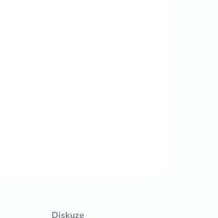
TE VARIANTU
MOŽNOSTI DORUČENÍ
Přidat do košíku
ukončenia, spojky, vnútorné a vonkajšie rohy
ZEPTAT SE
HLÍDAT
Diskuze