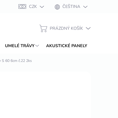
CZK
ČEŠTINA
Moje objednávka
PRÁZDNÝ KOŠÍK
NÁKUPNÍ
KOŠÍK
UMELÉ TRÁVY
AKUSTICKÉ PANELY
WPC TER
y S 60 6cm č.22 2ks