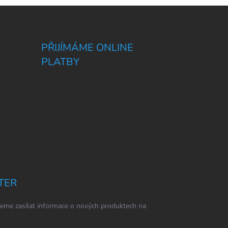
PŘIJÍMÁME ONLINE
PLATBY
TER
eme zasílat informace o nových produktech na