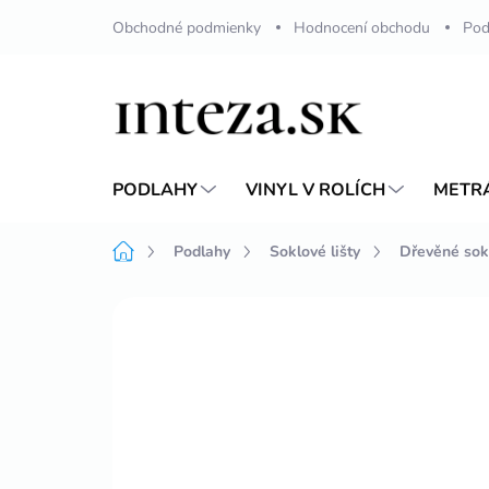
Přejít
Obchodné podmienky
Hodnocení obchodu
Pod
na
obsah
PODLAHY
VINYL V ROLÍCH
METR
Domů
Podlahy
Soklové lišty
Dřevěné sok
Neohodnoceno
Podrobnosti hodnoc