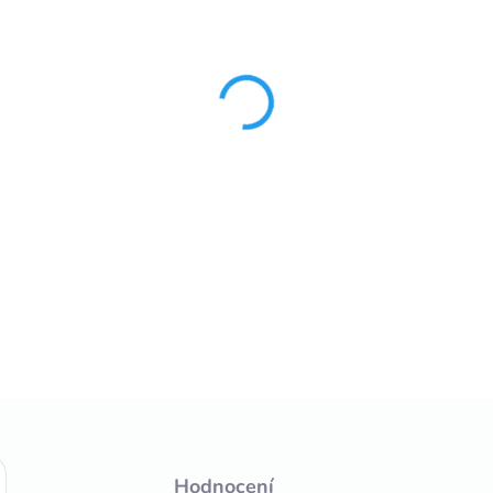
MŮŽEME DORUČIT DO:
ZVOL
−
+
Prvky k lištám S 6cm/2,6bm 
DETAILNÍ INFORMACE
Hodnocení