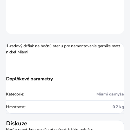
DETAILNÍ INFORMACE
ZEPTAT SE
HLÍDAT
1-radový držiak na bočnú stenu pre namontovanie garniže matt
nickel Miami
Doplňkové parametry
Kategorie
:
Miami garnyže
Hmotnost
:
0.2 kg
Diskuze
Buďte první, kdo napíše příspěvek k této položce.