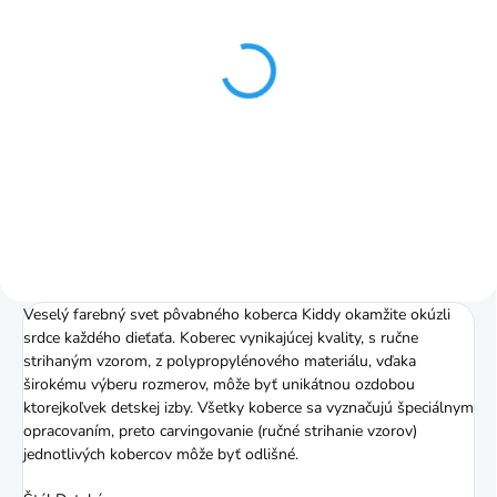
SKLADOM
SKLADOM
Kiddy night koberec od
Kiddy pastel koberec od
80x150cm blue
80x150cm pastel
933,81 Kč
933,81 Kč
od
od
Detail
Detail
Veselý farebný svet pôvabného koberca Kiddy okamžite okúzli
srdce každého dieťaťa. Koberec vynikajúcej kvality, s ručne
strihaným vzorom, z polypropylénového materiálu, vďaka
širokému výberu rozmerov, môže byť unikátnou ozdobou
ktorejkoľvek detskej izby. Všetky koberce sa vyznačujú špeciálnym
opracovaním, preto carvingovanie (ručné strihanie vzorov)
jednotlivých kobercov môže byť odlišné.