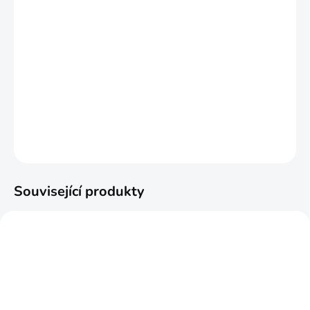
MŮŽEME DORUČIT DO:
ZVOLTE VARIANTU
MOŽNOSTI DORUČENÍ
−
+
Přidat do košíku
DETAILNÍ INFORMACE
ZEPTAT SE
HLÍDAT
Související produkty