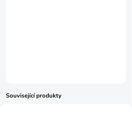
VARIANTA
MŮŽEME DORUČIT DO:
ZVOLTE VARIANTU
MOŽNOSTI DORUČENÍ
−
+
Přidat do košíku
ZEPTAT SE
HLÍDAT
Související produkty
TIP