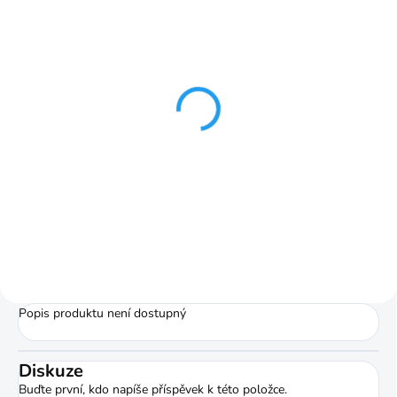
SKLADOM
Genova exkluzívna
garnižová súprava 2-
radová od 160cm v 2
farbách
1 270,78 Kč
od
Detail
Popis produktu není dostupný
Diskuze
Buďte první, kdo napíše příspěvek k této položce.