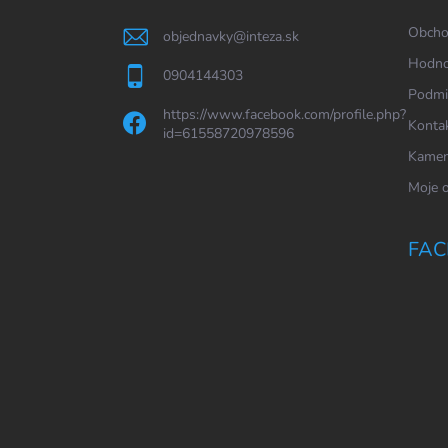
í
Obcho
objednavky
@
inteza.sk
Hodno
0904144303
Podmi
https://www.facebook.com/profile.php?
Konta
id=61558720978596
Kamen
Moje 
FAC