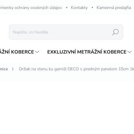
mienky ochrany osobných údajov
Kontakty
Kamenná predajňa
Hledat
ÁŽNÍ KOBERCE
EXKLUZIVNÍ METRÁŽNÍ KOBERCE
nice
Držiak na stenu ku garniži DECO s predným panelom 15cm 1
ení
ZNAČKA:
INTEZA
108,94 Kč
/ ks
Měrná
ZVOLTE VARIANTU
cena:
VARIANTA