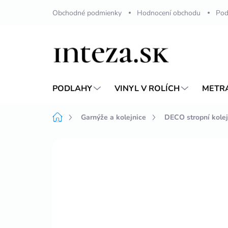
Přejít
Obchodné podmienky
Hodnocení obchodu
Pod
na
obsah
PODLAHY
VINYL V ROLÍCH
METR
Domů
Garnýže a kolejnice
DECO stropní kolej
Neohodnoceno
Podrobnosti hodnoc