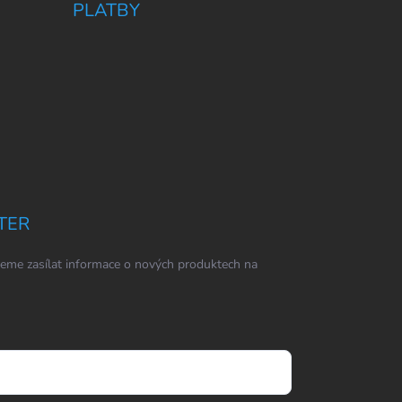
PLATBY
TER
eme zasílat informace o nových produktech na