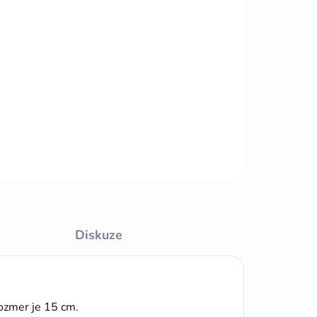
TE VARIANTU
MOŽNOSTI DORUČENÍ
Přidat do košíku
ZEPTAT SE
HLÍDAT
Diskuze
rozmer je 15 cm.