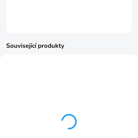
−
+
Přidat do košíku
ZEPTAT SE
HLÍDAT
Související produkty
SKLADOM
SKLADOM
Doublo hliníková
Doublo držiak na bočnú
koncovka 3-4radová
stenu 120mm biela
biela
235,08 Kč