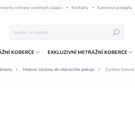
mienky ochrany osobných údajov
Kontakty
Kamenná predajňa
Hledat
ÁŽNÍ KOBERCE
EXKLUZIVNÍ METRÁŽNÍ KOBERCE
áclony
Hotové záclony do obývacího pokoje
Cynthia hotová
ení
615,28 Kč
/ ks
Měrná
SKLADOM
cena:
?
NARÁŽANIE KRÚŽKOV