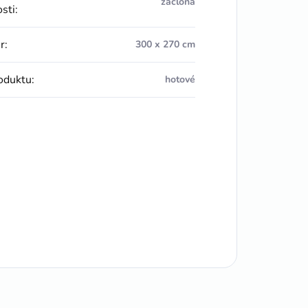
záclona
osti
:
r
:
300 x 270 cm
oduktu
:
hotové