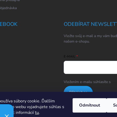
objednávka
EBOOK
ODEBÍRAT NEWSLET
Vložte svůj e-mail a my vám bud
našem e-shopu.
E-MAIL
Vložením e-mailu súhlasíte s
po
Přihlásit se
oužíva súbory cookie. Ďalším
Odmítnout
S
m tohto webu vyjadrujete súhlas s
Hodnotenie obchodu
ím. Viac informácií
tu
.