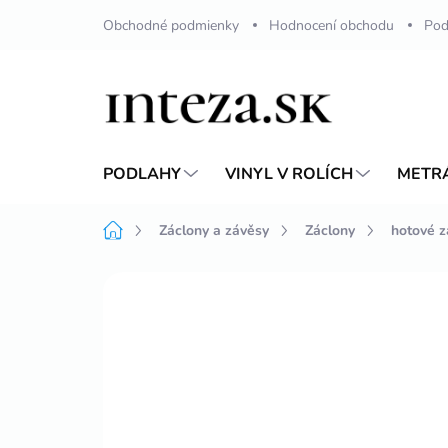
Přejít
Obchodné podmienky
Hodnocení obchodu
Pod
na
obsah
PODLAHY
VINYL V ROLÍCH
METR
Domů
Záclony a závěsy
Záclony
hotové z
Neohodnoceno
Podrobnosti hodnoc
SKRÁTENIE ZDARMA