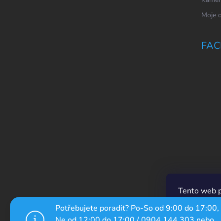
Moje 
FAC
Tento web p
prechádzaní
Potřebujete poradit? Po-So od 9:00 do 17:00,
ich používan
Ne od 12:00 do 17:00 / 0904 144 303 nebo