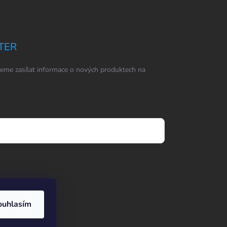
TER
eme zasílat informace o nových produktech na
dmienkami ochrany osobných údajov
ouhlasím