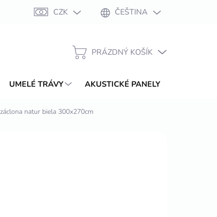
CZK
ČEŠTINA
Moje objednávka
PRÁZDNÝ KOŠÍK
NÁKUPNÍ
KOŠÍK
UMELÉ TRÁVY
AKUSTICKÉ PANELY
WPC TER
 záclona natur biela 300x270cm