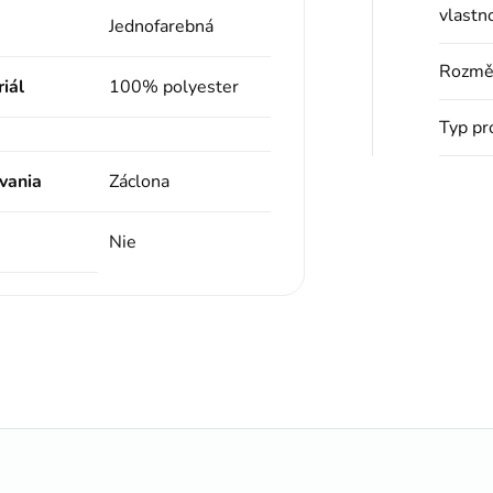
vlastn
Jednofarebná
Rozmě
iál
100% polyester
Typ pr
vania
Záclona
Nie