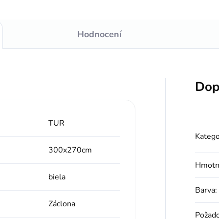
Hodnocení
Dop
TUR
Katego
300x270cm
Hmotn
biela
Barva
:
Záclona
Požad