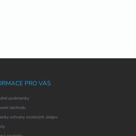
ORMACE PRO VÁS
dné podmienky
cení obchodu
enky ochrany osobných údajov
kty
ná predajňa