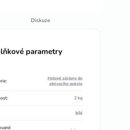
Diskuze
lňkové parametry
Hotové záclony do
rie
:
obývacího pokoje
ost
:
2 kg
bílá
ované