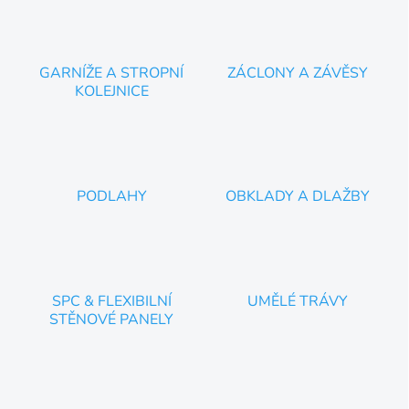
i
s
u
GARNÍŽE A STROPNÍ
ZÁCLONY A ZÁVĚSY
KOLEJNICE
PODLAHY
OBKLADY A DLAŽBY
SPC & FLEXIBILNÍ
UMĚLÉ TRÁVY
STĚNOVÉ PANELY