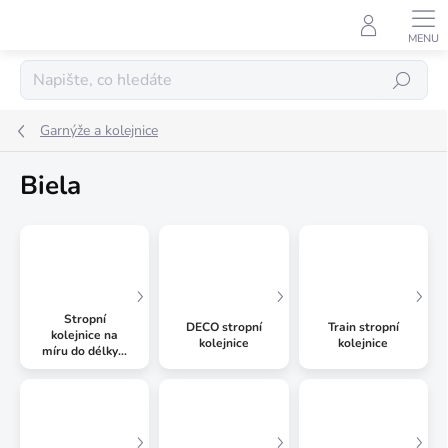
Přejít
na
obsah
Hledat
Garnýže a kolejnice
Biela
Stropní
DECO stropní
Train stropní
kolejnice na
kolejnice
kolejnice
míru do délky 6
metrů