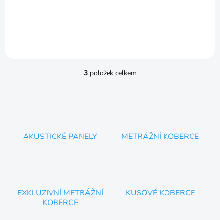
Detail
3
položek celkem
O
v
l
á
d
a
c
AKUSTICKÉ PANELY
METRÁŽNÍ KOBERCE
í
p
r
v
k
y
EXKLUZIVNÍ METRÁŽNÍ
KUSOVÉ KOBERCE
v
KOBERCE
ý
p