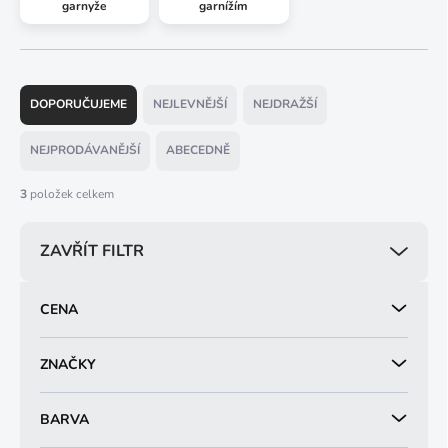
garnyže
garnížím
Ř
a
DOPORUČUJEME
NEJLEVNĚJŠÍ
NEJDRAŽŠÍ
z
e
NEJPRODÁVANĚJŠÍ
ABECEDNĚ
n
í
3
položek celkem
p
r
ZAVŘÍT FILTR
o
d
u
CENA
k
t
ů
ZNAČKY
BARVA