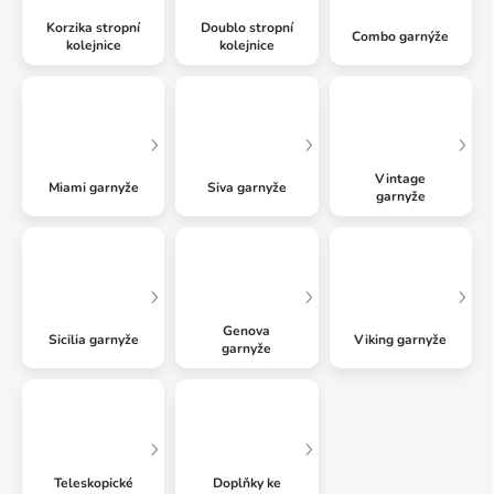
Korzika stropní
Doublo stropní
Combo garnýže
kolejnice
kolejnice
Vintage
Miami garnyže
Siva garnyže
garnyže
Genova
Sicilia garnyže
Viking garnyže
garnyže
Teleskopické
Doplňky ke