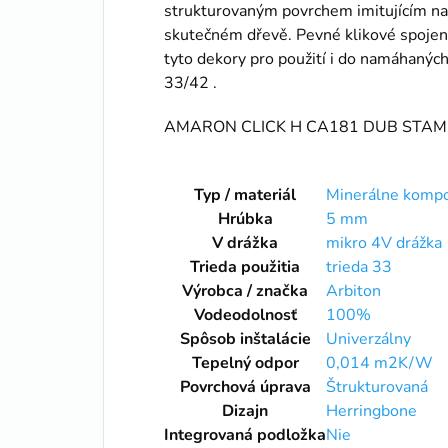
strukturovaným povrchem imitujícím na 
skutečném dřevě. Pevné klikové spojení
tyto dekory pro použití i do namáhaných
33/42 .
AMARON CLICK H CA181 DUB STAM
Typ / materiál
Minerálne kompo
Hrúbka
5 mm
V drážka
mikro 4V drážka
Trieda použitia
trieda 33
Výrobca / značka
Arbiton
Vodeodolnosť
100%
Spôsob inštalácie
Univerzálny
Tepelný odpor
0,014 m2K/W
Povrchová úprava
Štrukturovaná
Dizajn
Herringbone
Integrovaná podložka
Nie