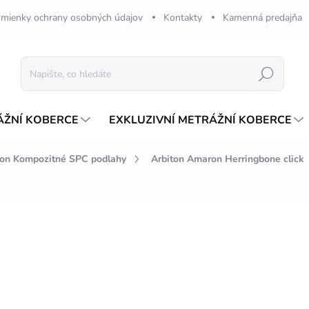
mienky ochrany osobných údajov
Kontakty
Kamenná predajňa
Hledat
ÁŽNÍ KOBERCE
EXKLUZIVNÍ METRÁŽNÍ KOBERCE
ton Kompozitné SPC podlahy
Arbiton Amaron Herringbone click
ení
ZNAČKA:
ARBITON
1 341,13 Kč
1
Měrná
796,36 Kč / 1 m2
cena:
NA OBJEDNÁVKU 2-4 TÝ