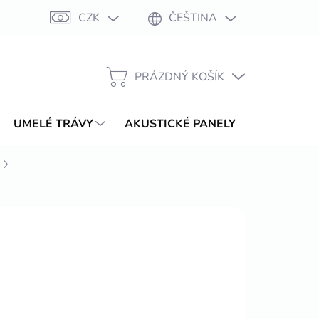
CZK
ČEŠTINA
Moje objednávka
PRÁZDNÝ KOŠÍK
NÁKUPNÍ
KOŠÍK
UMELÉ TRÁVY
AKUSTICKÉ PANELY
WPC TER
 114,91 Kč
/ balení
ŽDNE