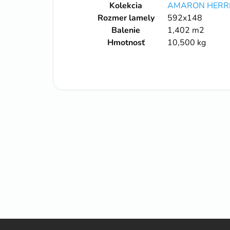
Kolekcia
AMARON HERR
Rozmer lamely
592x148
Balenie
1,402 m2
Hmotnosť
10,500 kg
Z