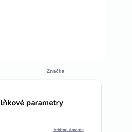
cena:
a
Do košíku
6cm/2,5m
Značka
lňkové parametry
Arbiton Amaron