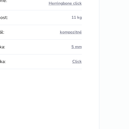
rie
:
Herringbone click
ost
:
11 kg
ál
:
kompozitné
ka
:
5 mm
ka
:
Click