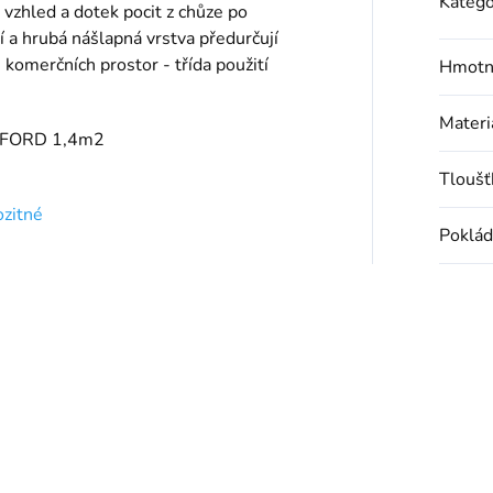
Katego
vzhled a dotek pocit z chůze po
 a hrubá nášlapná vrstva předurčují
 komerčních prostor - třída použití
Hmotn
Materi
FORD 1,4m2
Tloušť
zitné
Poklád