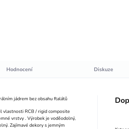
:
Ilustračné foto. v 8 farbách, n
Do košíku
vytmelenie dilatačných škár.
/2,6m
Hodnocení
Diskuze
Dop
álním jádrem bez obsahu ftalátů
il vlastnosti RCB / rigid composite
íjemné vrstvy . Výrobek je voděodolný,
telný. Zajímavé dekory s jemným