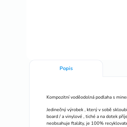
cena
Měrná
83,57 Kč / 1 m
cena:
Do košíku
6cm
6cm/2,6m vodoodolné
Popis
Kompozitní voděodolná podlaha s miner
Jedinečný výrobek , který v sobě skloub
board / a vinylové , tiché a na dotek př
neobsahuje ftaláty, je 100% recyklova