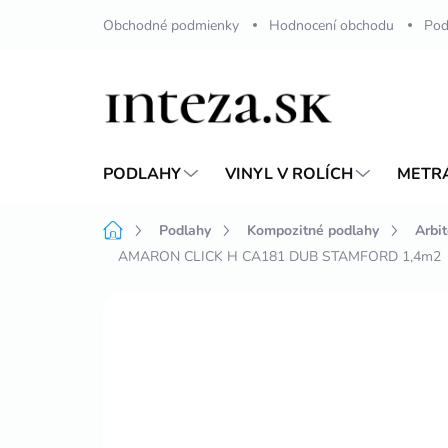
Přejít
Obchodné podmienky
Hodnocení obchodu
Pod
na
obsah
PODLAHY
VINYL V ROLÍCH
METR
Domů
Podlahy
Kompozitné podlahy
Arbi
AMARON CLICK H CA181 DUB STAMFORD 1,4m2
Neohodnoceno
Podrobnosti hodnoc
VÍCE ZA MÉNĚ