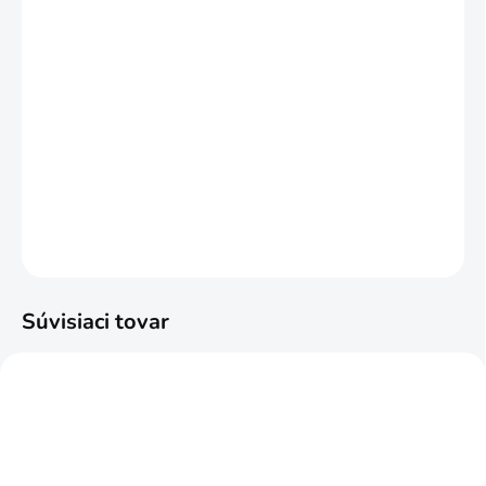
VARIANT
MÔŽEME DORUČIŤ DO:
ZVOĽTE VARIANT
MOŽNOSTI DORUČENIA
−
+
Pridať do košíka
DETAILNÉ INFORMÁCIE
OPÝTAŤ SA
STRÁŽIŤ
Súvisiaci tovar
NAJPREDÁVANEJŠIE
NAJPREDÁVANEJŠIE
ODPORÚČAME
ODPORÚČAME