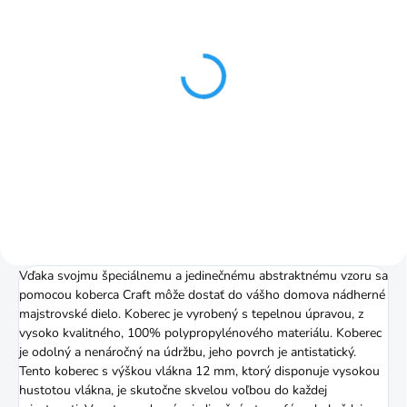
SKLADOM
SKLADOM
Craft active koberec od
Craft active blue
80x150cm beige
koberec od 80x150cm
€57,19
€57,19
od
od
Detail
Detail
Vďaka svojmu špeciálnemu a jedinečnému abstraktnému vzoru sa
pomocou koberca Craft môže dostať do vášho domova nádherné
majstrovské dielo. Koberec je vyrobený s tepelnou úpravou, z
vysoko kvalitného, 100% polypropylénového materiálu. Koberec
je odolný a nenáročný na údržbu, jeho povrch je antistatický.
Tento koberec s výškou vlákna 12 mm, ktorý disponuje vysokou
hustotou vlákna, je skutočne skvelou voľbou do každej