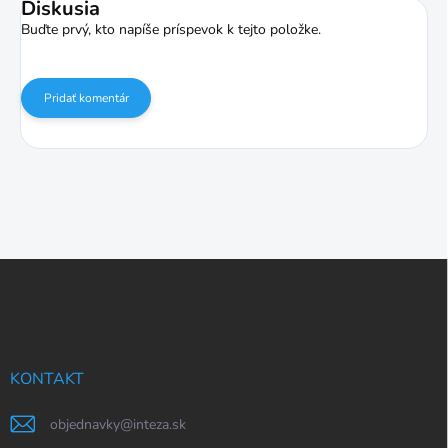
Diskusia
Buďte prvý, kto napíše príspevok k tejto položke.
Pridať komentár
Z
á
p
ä
t
i
KONTAKT
e
objednavky
@
inteza.sk